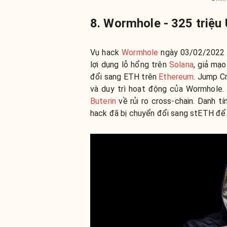
8. Wormhole - 325 triệu
Vụ hack
Wormhole
ngày 03/02/202
lợi dụng lỗ hổng trên
Solana
, giả mạ
đổi sang ETH trên
Ethereum
. Jump C
và duy trì hoạt động của Wormhole.
Buterin
về rủi ro cross-chain. Danh t
hack đã bị chuyển đổi sang stETH để 