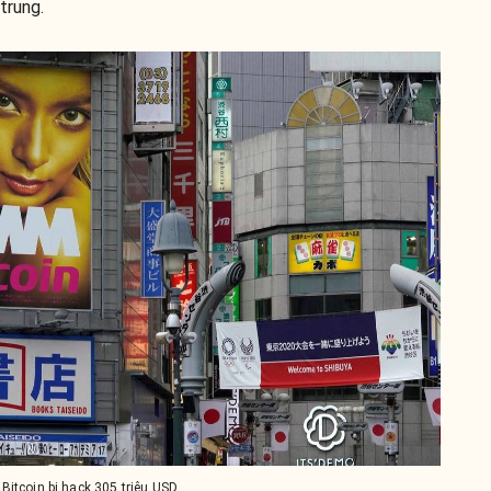
trung.
itcoin bị hack 305 triệu USD