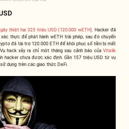
 USD
2
gây thiệt hại 325 triệu USD (120.000 wETH)
. Hacker đã
o xác thực để phát hành wETH trái phép, sau đó chuyển
rypto đã tài trợ 120.000 ETH để khôi phục số tiền bị mất
 Vụ hack xảy ra chỉ một tháng sau cảnh báo của
Vitalik
ính hacker chưa được xác định. Gần 157 triệu USD từ vụ
sử dụng trên các giao thức DeFi.