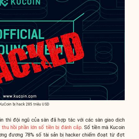
KuCoin bị hack 285 triệu USD
n thì đội ngũ của sàn đã hợp tác với các sàn giao dịch
ể
thu hồi phần lớn số tiền bị đánh cắp
. Số tiền mà Kucoin
tương đương 78% số tài sản bị hacker chiếm đoạt từ đợt