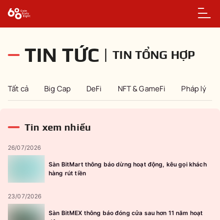
TIN TỨC
|
TIN TỔNG HỢP
Tất cả
Big Cap
DeFi
NFT & GameFi
Pháp lý
Tin xem nhiều
26/07/2026
Sàn BitMart thông báo dừng hoạt động, kêu gọi khách
hàng rút tiền
23/07/2026
Sàn BitMEX thông báo đóng cửa sau hơn 11 năm hoạt