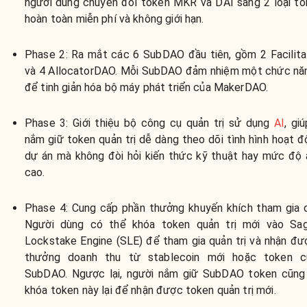
người dùng chuyển đổi token MKR và DAI sang 2 loại to
hoàn toàn miễn phí và không giới hạn.
Phase 2: Ra mắt các 6 SubDAO đầu tiên, gồm 2 Facilit
và 4 AllocatorDAO. Mỗi SubDAO đảm nhiệm một chức năn
để tinh giản hóa bộ máy phát triển của MakerDAO.
Phase 3: Giới thiệu bộ công cụ quản trị sử dụng
AI
, gi
nắm giữ token quản trị dễ dàng theo dõi tình hình hoạt 
dự án mà không đòi hỏi kiến thức kỹ thuật hay mức độ 
cao.
Phase 4: Cung cấp phần thưởng khuyến khích tham gia qu
Người dùng có thể khóa token quản trị mới vào Sagi
Lockstake Engine (SLE) để tham gia quản trị và nhận đư
thưởng doanh thu từ stablecoin mới hoặc token 
SubDAO. Ngược lại, người nắm giữ SubDAO token cũng
khóa token này lại để nhận được token quản trị mới.