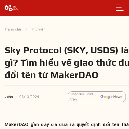
Trang chủ
Thư viện
Sky Protocol (SKY, USDS) l
gì? Tìm hiểu về giao thức đ
đổi tên từ MakerDAO
Theo dõi Coin68
John
-
03/10/2024
trên
MakerDAO gần đây đã đưa ra quyết định đổi tên th