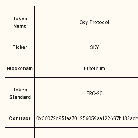
Token
Sky Protocol
Name
Ticker
SKY
Blockchain
Ethereum
Token
ERC-20
Standard
Contract
0x56072c95faa701256059aa122697b133ad