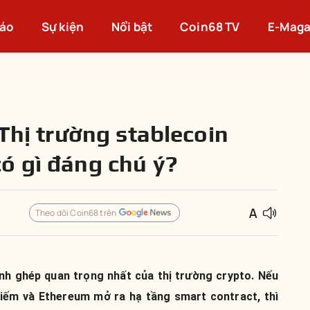
cáo
Sự kiện
Nổi bật
Coin68 TV
E-Maga
 Thị trường stablecoin
ó gì đáng chú ý?
Theo dõi Coin68 trên
nh ghép quan trọng nhất của thị trường crypto. Nếu
 hiếm và Ethereum mở ra hạ tầng smart contract, thì