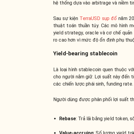
hệ thống dựa vào arbitrage và niềm ti
Sau sự kiện
TerraUSD sụp đổ
năm 202
thuật toán thuần túy. Các mô hình mớ
yield strategy, oracle và cơ chế quản 
ro cao hơn vì mức độ ổn định phụ thuộ
Yield-bearing stablecoin
Là loại hình stablecoin quen thuộc vớ
cho người nắm giữ. Lợi suất này đến t
các chiến lược phái sinh, funding rate
Người dùng được phân phối lợi suất th
Rebase
: Trả lãi bằng yield token, 
Value-accruing
: Số lượng yield t