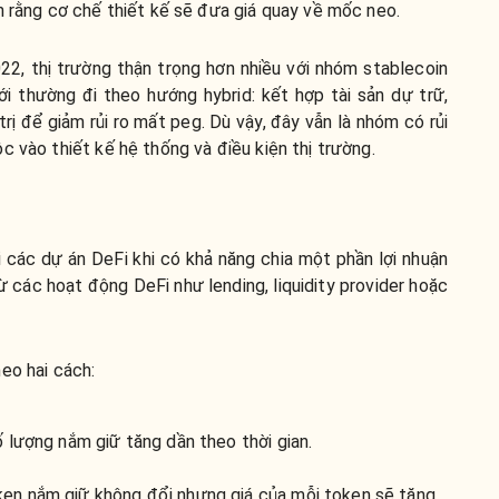
n rằng cơ chế thiết kế sẽ đưa giá quay về mốc neo.
2, thị trường thận trọng hơn nhiều với nhóm stablecoin
i thường đi theo hướng hybrid: kết hợp tài sản dự trữ,
trị để giảm rủi ro mất peg. Dù vậy, đây vẫn là nhóm có rủi
c vào thiết kế hệ thống và điều kiện thị trường.
i các dự án DeFi khi có khả năng chia một phần lợi nhuận
ừ các hoạt động DeFi như lending, liquidity provider hoặc
.
eo hai cách:
số lượng nắm giữ tăng dần theo thời gian.
oken nắm giữ không đổi nhưng giá của mỗi token sẽ tăng