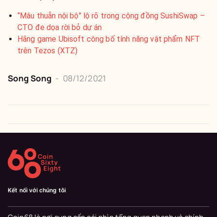
“Mâu thuẫn nội bộ” lộ rõ trong cộng đồng SushiSwap –
CTO đe dọa rời bỏ dự án
Hãng game Ubisoft công bố tính năng vật phẩm NFT
trên Tezos (XTZ)
Song Song
-
08/12/2021
Kết nối với chúng tôi