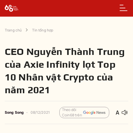
Trang chủ
Tin tổng hợp
CEO Nguyễn Thành Trung
của Axie Infinity lọt Top
10 Nhân vật Crypto của
năm 2021
Theo dõi
Song Song
-
08/12/2021
Coin68 trên