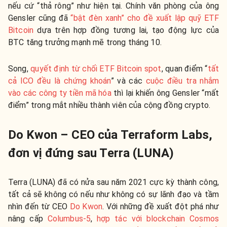
nếu cứ “thả rông” như hiện tại. Chính văn phòng của ông
Gensler cũng đã
“bật đèn xanh” cho đề xuất lập quỹ ETF
Bitcoin
dựa trên hợp đồng tương lai, tạo động lực của
BTC tăng trưởng mạnh mẽ trong tháng 10.
Song,
quyết định từ chối ETF Bitcoin spot
, quan điểm “
tất
cả ICO đều là chứng khoán
” và các
cuộc điều tra nhắm
vào các công ty tiền mã hóa
thì lại khiến ông Gensler “mất
điểm” trong mắt nhiều thành viên của cộng đồng crypto.
Do Kwon – CEO của Terraform Labs,
đơn vị đứng sau Terra (LUNA)
Terra (LUNA) đã có nửa sau năm 2021 cực kỳ thành công,
tất cả sẽ không có nếu như không có sự lãnh đạo và tầm
nhìn đến từ CEO
Do Kwon
. Với những đề xuất đột phá như
nâng cấp
Columbus-5
,
hợp tác với blockchain Cosmos