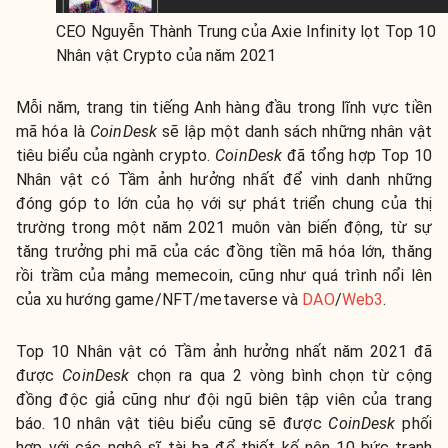
CEO Nguyễn Thành Trung của Axie Infinity lọt Top 10
Nhân vật Crypto của năm 2021
Mỗi năm, trang tin tiếng Anh hàng đầu trong lĩnh vực tiền
mã hóa là
CoinDesk
sẽ lập một danh sách những nhân vật
tiêu biểu của ngành crypto.
CoinDesk
đã tổng hợp Top 10
Nhân vật có Tầm ảnh hưởng nhất để vinh danh những
đóng góp to lớn của họ với sự phát triển chung của thị
trường trong một năm 2021 muôn vàn biến động, từ sự
tăng trưởng phi mã của các đồng tiền mã hóa lớn, thăng
rồi trầm của mảng memecoin, cũng như quá trình nổi lên
của xu hướng game/NFT/metaverse và
DAO
/
Web3
.
Top 10 Nhân vật có Tầm ảnh hưởng nhất năm 2021 đã
được
CoinDesk
chọn ra qua 2 vòng bình chọn từ cộng
đồng độc giả cũng như đội ngũ biên tập viên của trang
báo. 10 nhân vật tiêu biểu cũng sẽ được
CoinDesk
phối
hợp với các nghệ sĩ tài ba để thiết kế nên 10 bức tranh