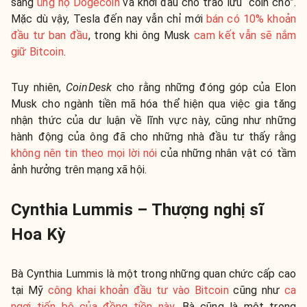
sang
ủng hộ Dogecoin
và khởi đầu cho trào lưu “coin chó”.
Mặc dù vậy, Tesla đến nay vẫn chỉ mới
bán có 10% khoản
đầu tư ban đầu
, trong khi ông Musk
cam kết vẫn sẽ nắm
giữ Bitcoin
.
Tuy nhiên,
CoinDesk
cho rằng những đóng góp của Elon
Musk cho ngành tiền mã hóa thể hiện qua việc gia tăng
nhận thức của dư luận về lĩnh vực này, cũng như những
hành động của ông đã cho những nhà đầu tư thấy rằng
không nên tin theo mọi lời nói
của những nhân vật có tầm
ảnh hưởng trên mạng xã hội.
Cynthia Lummis – Thượng nghị sĩ
Hoa Kỳ
Bà Cynthia Lummis là một trong những quan chức cấp cao
tại Mỹ
công khai khoản đầu tư vào Bitcoin
cũng như
ca
ngợi tiến bộ của đồng tiền này
. Bà cũng là một trong