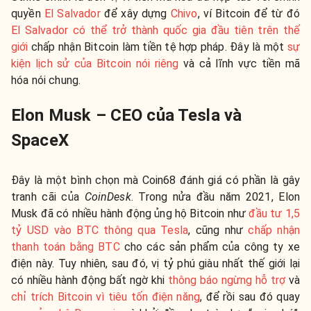
quyền
El Salvador
để xây dựng
Chivo
, ví Bitcoin để từ đó
El Salvador có thể trở thành quốc gia đầu tiên trên thế
giới
chấp nhận Bitcoin làm tiền tệ hợp pháp. Đây là một
sự
kiện lịch sử của Bitcoin nói riêng
và cả lĩnh vực tiền mã
hóa nói chung.
Elon Musk – CEO của Tesla và
SpaceX
Đây là một bình chọn mà Coin68 đánh giá có phần là gây
tranh cãi của
CoinDesk
. Trong nửa đầu năm 2021, Elon
Musk đã có nhiều hành động ủng hộ Bitcoin như
đầu tư 1,5
tỷ USD vào BTC thông qua Tesla
, cũng như
chấp nhận
thanh toán bằng BTC
cho các sản phẩm của công ty xe
điện này. Tuy nhiên, sau đó, vị tỷ phú giàu nhất thế giới lại
có nhiều hành động bất ngờ khi
thông báo ngừng hỗ trợ
và
chỉ trích Bitcoin vì tiêu tốn điện năng
, để rồi sau đó quay