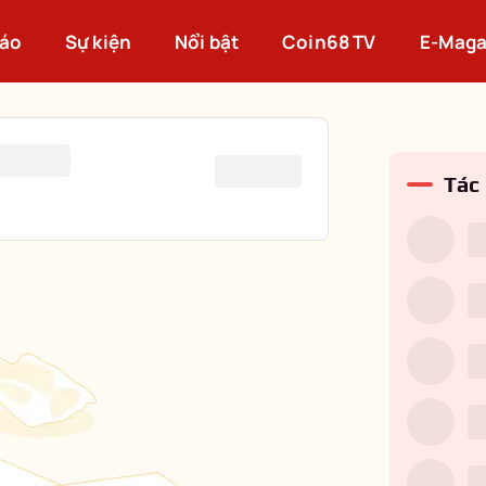
cáo
Sự kiện
Nổi bật
Coin68 TV
E-Maga
Tác