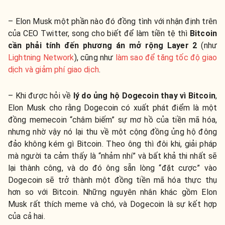
– Elon Musk một phần nào đó đồng tình với nhận định trên
của CEO Twitter, song cho biết để làm tiền tệ thì
Bitcoin
cần phải tính đến phương án mở rộng Layer 2
(như
Lightning Network
), cũng như
làm sao để tăng tốc độ giao
dịch và giảm phí giao dịch
.
– Khi được hỏi về
lý do ủng hộ Dogecoin thay vì Bitcoin
,
Elon Musk cho rằng Dogecoin có xuất phát điểm là một
đồng memecoin “châm biếm” sự mơ hồ của tiền mã hóa,
nhưng nhờ vậy nó lại thu về một cộng đồng ủng hộ đông
đảo không kém gì Bitcoin. Theo ông thì đôi khi, giải pháp
mà người ta cảm thấy là “nhảm nhí” và bất khả thi nhất sẽ
lại thành công, và do đó ông sẵn lòng “đặt cược” vào
Dogecoin sẽ trở thành một đồng tiền mã hóa thực thụ
hơn so với Bitcoin. Những nguyên nhân khác gồm Elon
Musk rất thích meme và chó, và Dogecoin là sự kết hợp
của cả hai.