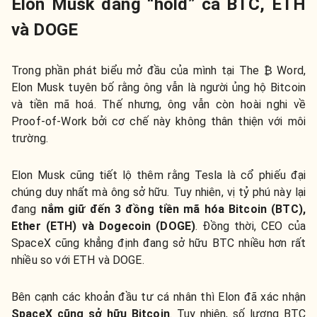
Elon Musk đang “hold” cả BTC, ETH
và DOGE
Trong phần phát biểu mở đầu của mình tại The ₿ Word,
Elon Musk tuyên bố rằng ông vẫn là người ủng hộ Bitcoin
và tiền mã hoá. Thế nhưng, ông vẫn còn hoài nghi về
Proof-of-Work bởi cơ chế này không thân thiện với môi
trường.
Elon Musk cũng tiết lộ thêm rằng Tesla là cổ phiếu đại
chúng duy nhất mà ông sở hữu. Tuy nhiên, vị tỷ phú này lại
đang
nắm giữ đến 3 đồng tiền mã hóa Bitcoin (BTC),
Ether (ETH) và Dogecoin (DOGE)
. Đồng thời, CEO của
SpaceX cũng khẳng định đang sở hữu BTC nhiều hơn rất
nhiều so với ETH và DOGE.
Bên cạnh các khoản đầu tư cá nhân thì Elon đã xác nhận
SpaceX cũng sở hữu Bitcoin
. Tuy nhiên, số lượng BTC