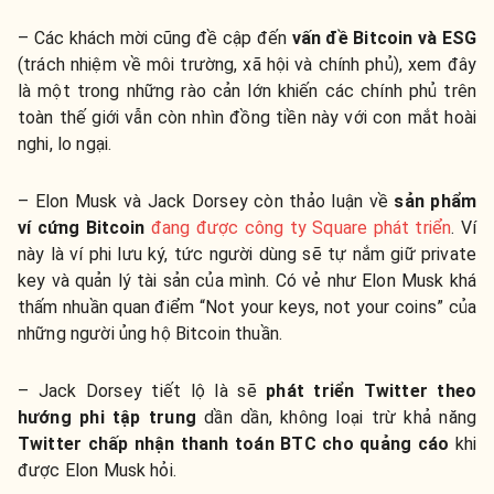
– Các khách mời cũng đề cập đến
vấn đề Bitcoin và ESG
(trách nhiệm về môi trường, xã hội và chính phủ), xem đây
là một trong những rào cản lớn khiến các chính phủ trên
toàn thế giới vẫn còn nhìn đồng tiền này với con mắt hoài
nghi, lo ngại.
– Elon Musk và Jack Dorsey còn thảo luận về
sản phẩm
ví cứng Bitcoin
đang được công ty Square phát triển
. Ví
này là ví phi lưu ký, tức người dùng sẽ tự nắm giữ private
key và quản lý tài sản của mình. Có vẻ như Elon Musk khá
thấm nhuần quan điểm “Not your keys, not your coins” của
những người ủng hộ Bitcoin thuần.
– Jack Dorsey tiết lộ là sẽ
phát triển Twitter theo
hướng phi tập trung
dần dần, không loại trừ khả năng
Twitter chấp nhận thanh toán BTC cho quảng cáo
khi
được Elon Musk hỏi.