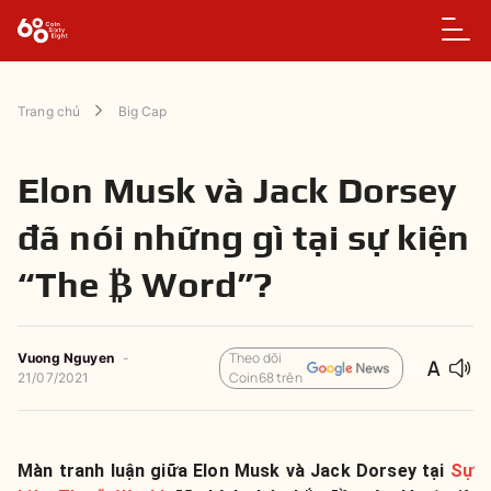
Trang chủ
Big Cap
Elon Musk và Jack Dorsey
đã nói những gì tại sự kiện
“The ₿ Word”?
Theo dõi
Vuong Nguyen
-
Coin68 trên
21/07/2021
Màn tranh luận giữa Elon Musk và Jack Dorsey tại
Sự