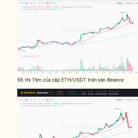
Đồ thị 15m của cặp ETH/USDT trên sàn Binance