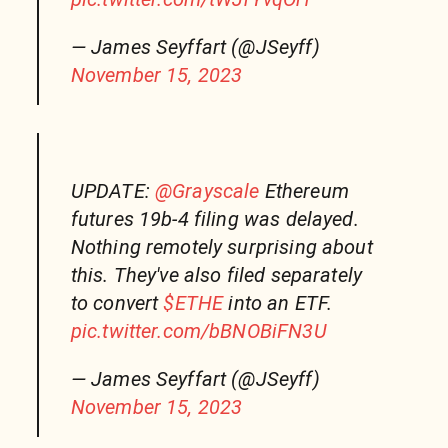
— James Seyffart (@JSeyff)
November 15, 2023
UPDATE:
@Grayscale
Ethereum
futures 19b-4 filing was delayed.
Nothing remotely surprising about
this. They've also filed separately
to convert
$ETHE
into an ETF.
pic.twitter.com/bBNOBiFN3U
— James Seyffart (@JSeyff)
November 15, 2023