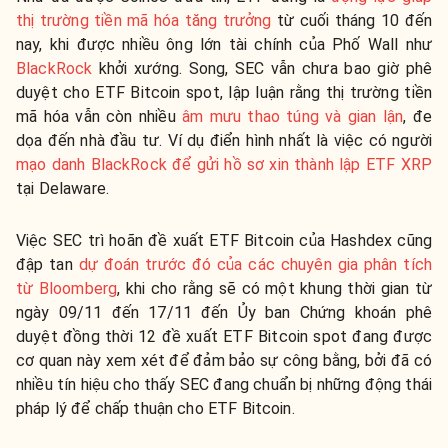
thị trường tiền mã hóa tăng trưởng
từ cuối tháng 10 đến
nay, khi được nhiều ông lớn tài chính của Phố Wall như
BlackRock
khởi xướng. Song, SEC vẫn chưa bao giờ phê
duyệt cho ETF Bitcoin spot, lập luận rằng thị trường tiền
mã hóa vẫn còn nhiều
âm mưu thao túng và gian lận
, đe
dọa đến nhà đầu tư. Ví dụ điển hình nhất là việc có người
mạo danh BlackRock để gửi hồ sơ xin thành lập ETF XRP
tại Delaware.
Việc SEC trì hoãn đề xuất ETF Bitcoin của Hashdex cũng
đập tan
dự đoán trước đó của các chuyên gia phân tích
từ Bloomberg
, khi cho rằng sẽ có một khung thời gian từ
ngày 09/11 đến 17/11 đến Ủy ban Chứng khoán phê
duyệt đồng thời 12 đề xuất ETF Bitcoin spot đang được
cơ quan này xem xét để đảm bảo sự công bằng, bởi đã có
nhiều tín hiệu cho thấy SEC đang chuẩn bị những động thái
pháp lý để chấp thuận cho ETF Bitcoin.