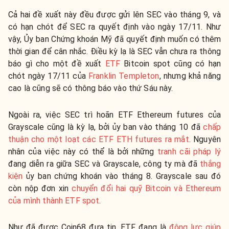
Cả hai đề xuất này đều được gửi lên SEC vào tháng 9, và
có hạn chót để SEC ra quyết định vào ngày 17/11. Như
vậy, Ủy ban Chứng khoán Mỹ đã quyết định muốn có thêm
thời gian để cân nhắc. Điều kỳ lạ là SEC vẫn chưa ra thông
báo gì cho một đề xuất
ETF
Bitcoin spot cũng có hạn
chót ngày 17/11 của
Franklin Templeton
, nhưng khả năng
cao là cũng sẽ có thông báo vào thứ Sáu này.
Ngoài ra, việc SEC trì hoãn ETF Ethereum futures của
Grayscale cũng là kỳ lạ, bởi ủy ban vào tháng 10 đã
chấp
thuận cho một loạt các ETF ETH futures ra mắt
. Nguyên
nhân của việc này có thể là bởi những
tranh cãi pháp lý
đang diễn ra giữa SEC và Grayscale, công ty mà đã
thắng
kiện
ủy ban chứng khoán vào tháng 8. Grayscale sau đó
còn nộp đơn xin
chuyển đổi hai quỹ Bitcoin và Ethereum
của mình thành ETF spot
.
Như đã được Coin68 đưa tin, ETF đang là
động lực giúp