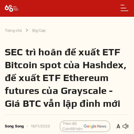
Trang chủ
Big Cap
SEC trì hoãn đề xuất ETF
Bitcoin spot của Hashdex,
đề xuất ETF Ethereum
futures của Grayscale -
Giá BTC vẫn lập đỉnh mới
Theo dõi
Song Song
-
16/11/2023
Coin68 trên