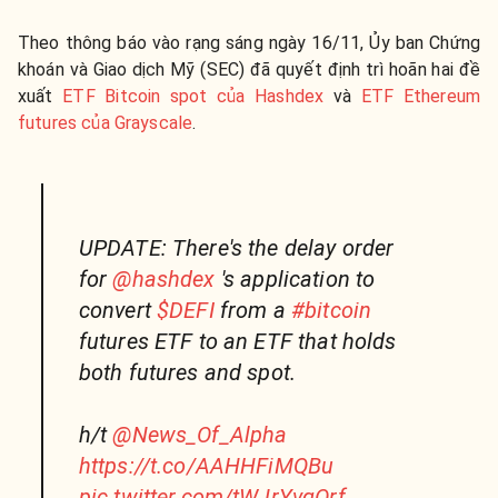
Theo thông báo vào rạng sáng ngày 16/11, Ủy ban Chứng
khoán và Giao dịch Mỹ (SEC) đã quyết định trì hoãn hai đề
xuất
ETF Bitcoin spot của Hashdex
và
ETF Ethereum
futures của Grayscale
.
UPDATE: There's the delay order
for
@hashdex
's application to
convert
$DEFI
from a
#bitcoin
futures ETF to an ETF that holds
both futures and spot.
h/t
@News_Of_Alpha
https://t.co/AAHHFiMQBu
pic.twitter.com/tWJrYvqOrf