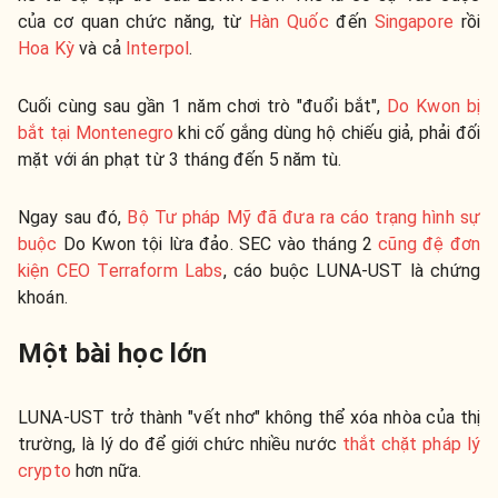
của cơ quan chức năng, từ
Hàn Quốc
đến
Singapore
rồi
Hoa Kỳ
và cả
Interpol
.
Cuối cùng sau gần 1 năm chơi trò "đuổi bắt",
Do Kwon bị
bắt tại Montenegro
khi cố gắng dùng hộ chiếu giả, phải đối
mặt với án phạt từ 3 tháng đến 5 năm tù.
Ngay sau đó,
Bộ Tư pháp Mỹ đã đưa ra cáo trạng hình sự
buộc
Do Kwon tội lừa đảo. SEC vào tháng 2
cũng đệ đơn
kiện CEO Terraform Labs
, cáo buộc LUNA-UST là chứng
khoán.
Một bài học lớn
LUNA-UST trở thành "vết nhơ" không thể xóa nhòa của thị
trường, là lý do để giới chức nhiều nước
thắt chặt pháp lý
crypto
hơn nữa.