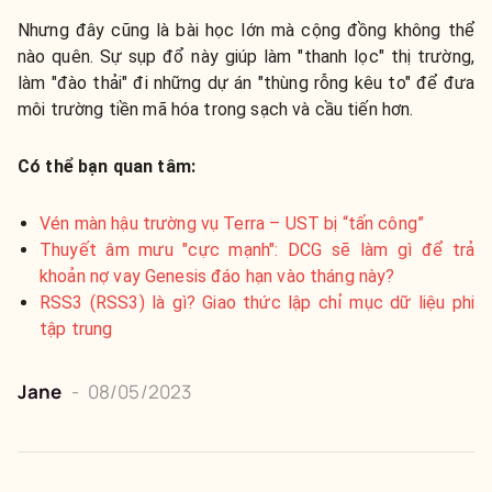
Nhưng đây cũng là bài học lớn mà cộng đồng không thể
nào quên. Sự sụp đổ này giúp làm "thanh lọc" thị trường,
làm "đào thải" đi những dự án "thùng rỗng kêu to" để đưa
môi trường tiền mã hóa trong sạch và cầu tiến hơn.
Có thể bạn quan tâm:
Vén màn hậu trường vụ Terra – UST bị “tấn công”
Thuyết âm mưu "cực mạnh": DCG sẽ làm gì để trả
khoản nợ vay Genesis đáo hạn vào tháng này?
RSS3 (RSS3) là gì? Giao thức lập chỉ mục dữ liệu phi
tập trung
Jane
-
08/05/2023