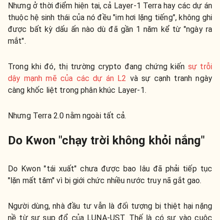
Nhưng ở thời điểm hiện tại, cả Layer-1 Terra hay các dự án
thuộc hệ sinh thái của nó đều "im hơi lặng tiếng", không ghi
được bất kỳ dấu ấn nào dù đã gần 1 năm kể từ "ngày ra
mắt".
Trong khi đó, thị trường crypto đang chứng kiến
sự trỗi
dậy mạnh mẽ của các dự án L2
và sự cạnh tranh ngày
càng khốc liệt trong phân khúc Layer-1.
Nhưng Terra 2.0 nằm ngoài tất cả.
Do Kwon "chạy trời không khỏi nắng"
Do Kwon "tái xuất" chưa được bao lâu đã phải tiếp tục
"lặn mất tăm" vì bị giới chức nhiều nước truy nã gắt gao.
Người dùng, nhà đầu tư vẫn là đối tượng bị thiệt hại nặng
nề từ sự sụp đổ của LUNA-UST. Thế là có sự vào cuộc