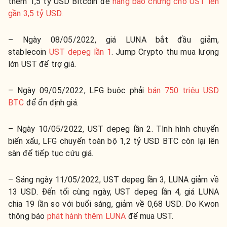
thêm 1,5 tỷ USD Bitcoin để
nâng bảo chứng cho UST lên
gần 3,5 tỷ USD
.
– Ngày 08/05/2022, giá LUNA bắt đầu giảm,
stablecoin
UST depeg lần 1
. Jump Crypto thu mua lượng
lớn UST để trợ giá.
– Ngày 09/05/2022, LFG buộc phải
bán 750 triệu USD
BTC
để ổn định giá.
– Ngày 10/05/2022, UST depeg lần 2. Tình hình chuyển
biến xấu, LFG chuyển toàn bộ 1,2 tỷ USD BTC còn lại lên
sàn để tiếp tục cứu giá.
– Sáng ngày 11/05/2022, UST depeg lần 3, LUNA giảm về
13 USD. Đến tối cùng ngày, UST depeg lần 4, giá LUNA
chia 19 lần so với buổi sáng, giảm về 0,68 USD. Do Kwon
thông báo
phát hành thêm LUNA
để mua UST.