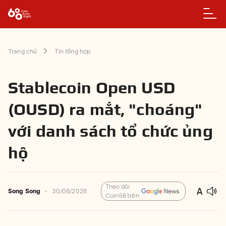
Trang chủ
Tin tổng hợp
Stablecoin Open USD
(OUSD) ra mắt, "choáng"
với danh sách tổ chức ủng
hộ
Theo dõi
Song Song
-
30/06/2026
Coin68 trên