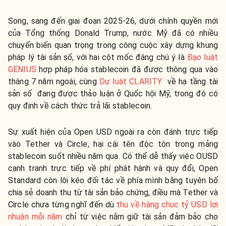
Song, sang đến giai đoạn 2025-26, dưới chính quyền mới
của Tổng thống Donald Trump, nước Mỹ đã có nhiều
chuyển biến quan trọng trong công cuộc xây dựng khung
pháp lý tài sản số, với hai cột mốc đáng chú ý là
Đạo luật
GENIUS
hợp pháp hóa stablecoin đã được thông qua vào
tháng 7 năm ngoái, cùng
Dự luật CLARITY
về hạ tầng tài
sản số đang được thảo luận ở Quốc hội Mỹ, trong đó có
quy định về cách thức trả lãi stablecoin.
Sự xuất hiện của Open USD ngoài ra còn đánh trực tiếp
vào Tether và Circle, hai cái tên độc tôn trong mảng
stablecoin suốt nhiều năm qua. Có thể dễ thấy việc OUSD
cạnh tranh trực tiếp về phí phát hành và quy đổi, Open
Standard còn lôi kéo đối tác về phía mình bằng tuyên bố
chia sẻ doanh thu từ tài sản bảo chứng, điều mà Tether và
Circle chưa từng nghĩ đến dù
thu về hàng chục tỷ USD lợi
nhuận mỗi năm
chỉ từ việc nắm giữ tài sản đảm bảo cho