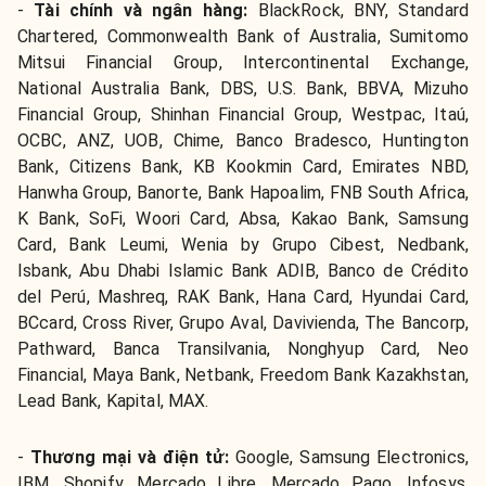
-
Tài chính và ngân hàng:
BlackRock, BNY, Standard
Chartered, Commonwealth Bank of Australia, Sumitomo
Mitsui Financial Group, Intercontinental Exchange,
National Australia Bank, DBS, U.S. Bank, BBVA, Mizuho
Financial Group, Shinhan Financial Group, Westpac, Itaú,
OCBC, ANZ, UOB, Chime, Banco Bradesco, Huntington
Bank, Citizens Bank, KB Kookmin Card, Emirates NBD,
Hanwha Group, Banorte, Bank Hapoalim, FNB South Africa,
K Bank, SoFi, Woori Card, Absa, Kakao Bank, Samsung
Card, Bank Leumi, Wenia by Grupo Cibest, Nedbank,
Isbank, Abu Dhabi Islamic Bank ADIB, Banco de Crédito
del Perú, Mashreq, RAK Bank, Hana Card, Hyundai Card,
BCcard, Cross River, Grupo Aval, Davivienda, The Bancorp,
Pathward, Banca Transilvania, Nonghyup Card, Neo
Financial, Maya Bank, Netbank, Freedom Bank Kazakhstan,
Lead Bank, Kapital, MAX.
-
Thương mại và điện tử:
Google, Samsung Electronics,
IBM, Shopify, Mercado Libre, Mercado Pago, Infosys,