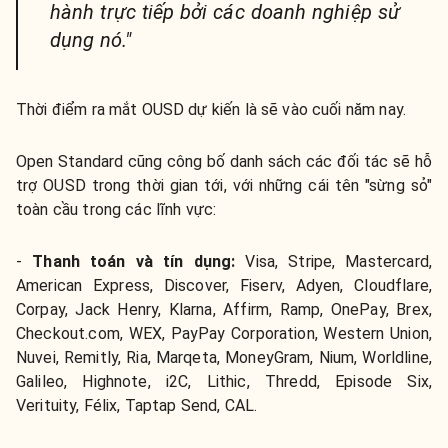
hành trực tiếp bởi các doanh nghiệp sử
dụng nó."
Thời điểm ra mắt OUSD dự kiến là sẽ vào cuối năm nay.
Open Standard cũng công bố danh sách các đối tác sẽ hỗ
trợ OUSD trong thời gian tới, với những cái tên "sừng sỏ"
toàn cầu trong các lĩnh vực:
-
Thanh toán và tín dụng:
Visa, Stripe, Mastercard,
American Express, Discover, Fiserv, Adyen, Cloudflare,
Corpay, Jack Henry, Klarna, Affirm, Ramp, OnePay, Brex,
Checkout.com, WEX, PayPay Corporation, Western Union,
Nuvei, Remitly, Ria, Marqeta, MoneyGram, Nium, Worldline,
Galileo, Highnote, i2C, Lithic, Thredd, Episode Six,
Verituity, Félix, Taptap Send, CAL.