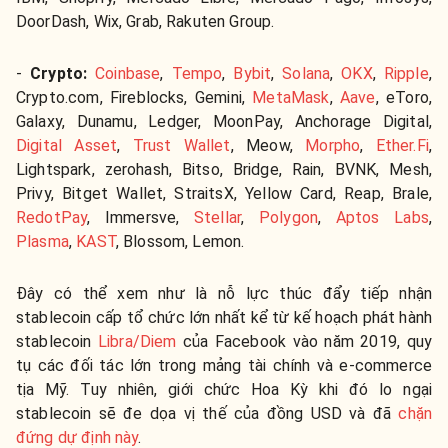
DoorDash, Wix, Grab, Rakuten Group.
-
Crypto:
Coinbase
,
Tempo
,
Bybit
,
Solana
,
OKX
,
Ripple
,
Crypto.com, Fireblocks, Gemini,
MetaMask
,
Aave
, eToro,
Galaxy, Dunamu, Ledger, MoonPay, Anchorage Digital,
Digital Asset
,
Trust Wallet
, Meow,
Morpho
,
Ether.Fi
,
Lightspark, zerohash, Bitso, Bridge, Rain, BVNK, Mesh,
Privy, Bitget Wallet, StraitsX, Yellow Card, Reap, Brale,
RedotPay
, Immersve,
Stellar
,
Polygon
,
Aptos Labs
,
Plasma
,
KAST
, Blossom, Lemon.
Đây có thể xem như là nỗ lực thúc đẩy tiếp nhận
stablecoin cấp tổ chức lớn nhất kể từ kế hoạch phát hành
stablecoin
Libra/Diem
của Facebook vào năm 2019, quy
tụ các đối tác lớn trong mảng tài chính và e-commerce
tịa Mỹ. Tuy nhiên, giới chức Hoa Kỳ khi đó lo ngại
stablecoin sẽ đe dọa vị thế của đồng USD và đã
chặn
đứng dự định này
.