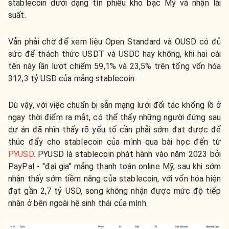
stablecoin dưới dạng tín phiếu kho bạc Mỹ và nhận lãi
suất.
Vẫn phải chờ để xem liệu Open Standard và OUSD có đủ
sức để thách thức USDT và USDC hay không, khi hai cái
tên này lần lượt chiếm 59,1% và 23,5% trên tổng vốn hóa
312,3 tỷ USD của mảng stablecoin.
Dù vậy, với việc chuẩn bị sẵn mạng lưới đối tác khổng lồ ở
ngay thời điểm ra mắt, có thể thấy những người đứng sau
dự án đã nhìn thấy rõ yếu tố cần phải sớm đạt được để
thúc đẩy cho stablecoin của mình qua bài học đến từ
PYUSD
. PYUSD là stablecoin phát hành vào năm 2023 bởi
PayPal - "đại gia" mảng thanh toán online Mỹ, sau khi sớm
nhận thấy sớm tiềm năng của stablecoin, với vốn hóa hiện
đạt gần 2,7 tỷ USD, song không nhận được mức độ tiếp
nhận ở bên ngoài hệ sinh thái của mình.