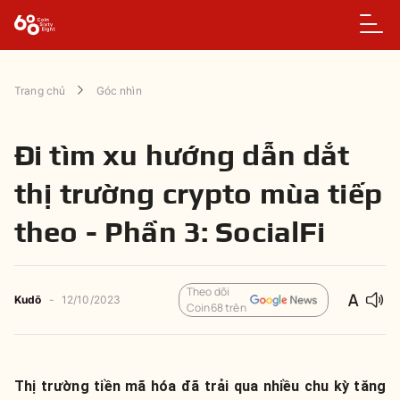
Trang chủ
Góc nhìn
Đi tìm xu hướng dẫn dắt
thị trường crypto mùa tiếp
theo - Phần 3: SocialFi
Theo dõi
Kudō
-
12/10/2023
Coin68 trên
Thị trường tiền mã hóa đã trải qua nhiều chu kỳ tăng