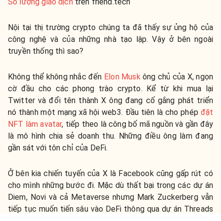
Số lượng giao dịch
trên friend.tech
Nội tại thị trường crypto chúng ta đã thấy sự ủng hộ của
công nghệ và của những nhà tạo lập. Vậy ở bên ngoài
truyền thống thì sao?
Không thể không nhắc đến
Elon Musk
ông chủ của X, ngọn
cờ đầu cho các phong trào crypto. Kể từ khi mua lại
Twitter và đổi tên thành X ông đang cố gắng phát triển
nó thành một mạng xã hội web3. Đầu tiên là cho phép
đặt
NFT làm avatar
, tiếp theo là công bố mã nguồn và gần đây
là mô hình chia sẻ doanh thu. Những điều ông làm đang
gần sát với tôn chỉ của DeFi.
Ở bên kia chiến tuyến của X là Facebook cũng gấp rút có
cho mình những bước đi. Mặc dù thất bại trong các dự án
Diem, Novi và cả Metaverse nhưng Mark Zuckerberg vẫn
tiếp tục muốn tiến sâu vào DeFi thông qua dự án Threads
mới đây.