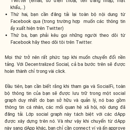
Twitter (email, số điện thoại, tên đăng nhập, mật
khẩu,...)
Thứ hai, bạn cần đăng tải lại toàn bộ nội dung từ
Facebook qua (trong trường hợp muốn các thông tin
ấy xuất hiện trên Twitter)
Thứ ba, bạn phải kêu gọi những người theo dõi từ
Facebook hãy theo dõi tôi trên Twitter.
Mọi thứ trở nên rất phức tạp khi muốn chuyển đổi nền
tảng. Với Decentralized Social, cả ba bước trên sẽ được
hoàn thành chỉ trong vài click.
Đầu tiên, bạn cần biết rằng khi tham gia và SocialFi, toàn
bộ thông tin của bạn sẽ được lưu trữ trong một social
graph duy nhất do bạn sở hữu và quản lý, nó bao gồm
thông tin cá nhân, các mối quan hệ xã hội, nội dung đã
đăng tải. Lớp social graph này tách biệt với các dApp
được xây dựng trên nó. Và như vậy khi chuyển từ dApp
này sang dApp khác, bạn chỉ cần connect ví và ấn approve