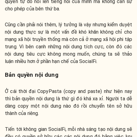
quyền tự do nói lên tiếng nói của mình mà không cần sự
cho phép của bên thứ ba.
Cũng cần phải nói thêm, lý tưởng là vậy nhưng kiểm duyệt
nội dung thực sự là một vấn đề khó khăn không chỉ cho
mạng xã hội truyền thống mà còn cả ở mạng xã hội phi tập
trung. Vì bên cạnh những nội dung tích cực, còn đó các
nội dung tiêu cực không mong muốn, chúng ta sẽ thảo
luận nhiều hơn ở phần hạn chế của SocialFi.
Bản quyền nội dung
Ở cái thời đại CopyPasta (copy and paste) như hiện nay
thì bản quyền nội dung là thứ gì đó khá xa xỉ. Người ta dễ
dàng copy một nội dung nào đó rồi chuyển tên sở hữu
thành của riêng.
Tiến tới không gian SocialFi, mỗi nhà sáng tạo nội dung sẽ
đều có quyền sở hữu các các nội dung đó bằng việc lưu