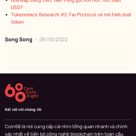
Uniswap đang thực hiện vòng gọi vốn hơn 100 triệu
USD?
Tokenomics Research #3: Fei Protocol và mô hình dual
token
Song Song
-
06/10/2022
Kết nối với chúng tôi
Coin68 là nơi cung cấp cái nhìn tổng quan nhanh và chính
xác nhất về tiến bộ công nghệ blockchain trên toàn cầu.