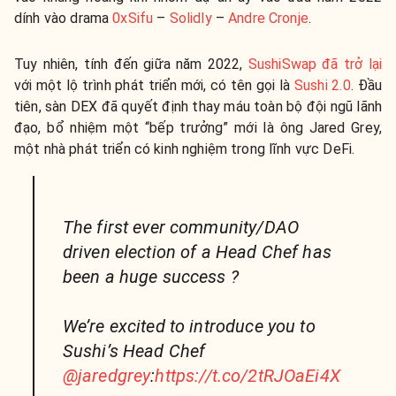
dính vào drama
0xSifu
–
Solidly
–
Andre Cronje
.
Tuy nhiên, tính đến giữa năm 2022,
SushiSwap đã trở lại
với một lộ trình phát triển mới, có tên gọi là
Sushi 2.0
. Đầu
tiên, sàn DEX đã quyết định thay máu toàn bộ đội ngũ lãnh
đạo, bổ nhiệm một “bếp trưởng” mới là ông Jared Grey,
một nhà phát triển có kinh nghiệm trong lĩnh vực DeFi.
The first ever community/DAO
driven election of a Head Chef has
been a huge success ?
We’re excited to introduce you to
Sushi’s Head Chef
@jaredgrey
:
https://t.co/2tRJOaEi4X