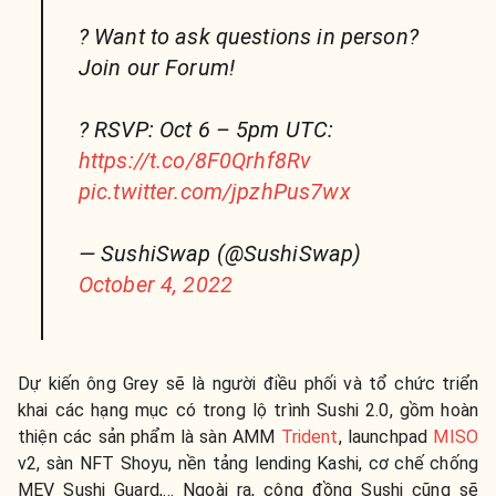
? Want to ask questions in person?
Join our Forum!
? RSVP: Oct 6 – 5pm UTC:
https://t.co/8F0Qrhf8Rv
pic.twitter.com/jpzhPus7wx
— SushiSwap (@SushiSwap)
October 4, 2022
Dự kiến ông Grey sẽ là người điều phối và tổ chức triển
khai các hạng mục có trong lộ trình Sushi 2.0, gồm hoàn
thiện các sản phẩm là sàn AMM
Trident
, launchpad
MISO
v2, sàn NFT Shoyu, nền tảng lending Kashi, cơ chế chống
MEV Sushi Guard,… Ngoài ra, cộng đồng Sushi cũng sẽ