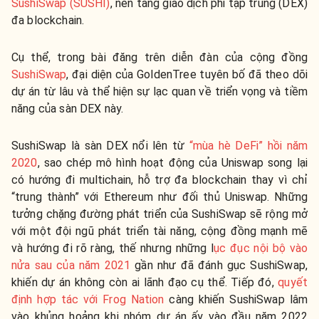
SushiSwap (SUSHI)
, nền tảng giao dịch phi tập trung (DEX)
đa blockchain.
Cụ thể, trong bài đăng trên diễn đàn của cộng đồng
SushiSwap
, đại diện của GoldenTree tuyên bố đã theo dõi
dự án từ lâu và thể hiện sự lạc quan về triển vọng và tiềm
năng của sàn DEX này.
SushiSwap là sàn DEX nổi lên từ
“mùa hè DeFi” hồi năm
2020
, sao chép mô hình hoạt động của Uniswap song lại
có hướng đi multichain, hỗ trợ đa blockchain thay vì chỉ
“trung thành” với Ethereum như đối thủ Uniswap. Những
tưởng chặng đường phát triển của SushiSwap sẽ rộng mở
với một đội ngũ phát triển tài năng, cộng đồng mạnh mẽ
và hướng đi rõ ràng, thế nhưng những l
ục đục nội bộ vào
nửa sau của năm 2021
gần như đã đánh gục SushiSwap,
khiến dự án không còn ai lãnh đạo cụ thể. Tiếp đó,
quyết
định hợp tác với Frog Nation
càng khiến SushiSwap lâm
vào khủng hoảng khi nhóm dự án ấy vào đầu năm 2022