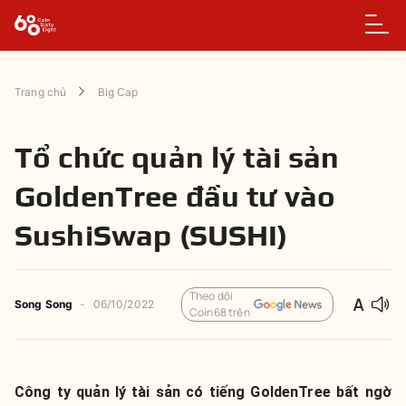
Trang chủ
Big Cap
Tổ chức quản lý tài sản
GoldenTree đầu tư vào
SushiSwap (SUSHI)
Theo dõi
Song Song
-
06/10/2022
Coin68 trên
Công ty quản lý tài sản có tiếng GoldenTree bất ngờ