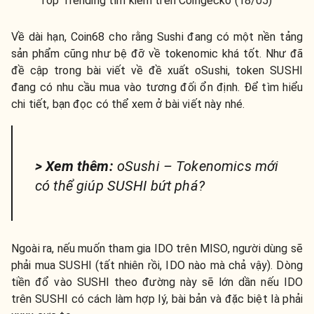
Top Trending tìm kiếm trên Coingecko (18/05)
Về dài hạn, Coin68 cho rằng Sushi đang có một nền tảng
sản phẩm cũng như bệ đỡ về tokenomic khá tốt. Như đã
đề cập trong bài viết về đề xuất oSushi, token SUSHI
đang có nhu cầu mua vào tương đối ổn định. Để tìm hiểu
chi tiết, bạn đọc có thể xem ở bài viết này nhé.
> Xem thêm:
oSushi – Tokenomics mới
có thể giúp SUSHI bứt phá?
Ngoài ra, nếu muốn tham gia IDO trên MISO, người dùng sẽ
phải mua SUSHI (tất nhiên rồi, IDO nào mà chả vậy). Dòng
tiền đổ vào SUSHI theo đường này sẽ lớn dần nếu IDO
trên SUSHI có cách làm hợp lý, bài bản và đặc biệt là phải