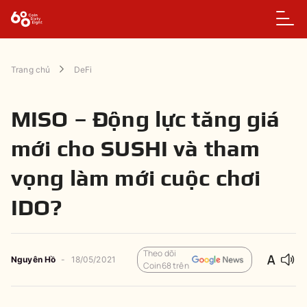
Trang chủ
DeFi
MISO – Động lực tăng giá
mới cho SUSHI và tham
vọng làm mới cuộc chơi
IDO?
Theo dõi
Nguyên
Hồ
-
18/05/2021
Coin68 trên