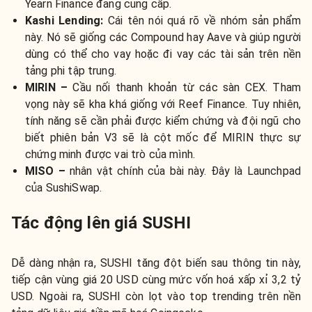
Yearn Finance đang cung cấp.
Kashi Lending:
Cái tên nói quá rõ về nhóm sản phẩm
này. Nó sẽ giống các Compound hay Aave và giúp người
dùng có thể cho vay hoặc đi vay các tài sản trên nền
tảng phi tập trung.
MIRIN –
Cầu nối thanh khoản từ các sàn CEX. Tham
vọng này sẽ kha khá giống với Reef Finance. Tuy nhiên,
tính năng sẽ cần phải được kiểm chứng và đội ngũ cho
biết phiên bản V3 sẽ là cột mốc để MIRIN thực sự
chứng minh được vai trò của mình.
MISO –
nhân vật chính của bài này. Đây là Launchpad
của SushiSwap.
Tác động lên giá SUSHI
Dễ dàng nhận ra, SUSHI tăng đột biến sau thông tin này,
tiếp cận vùng giá 20 USD cùng mức vốn hoá xấp xỉ 3,2 tỷ
USD. Ngoài ra, SUSHI còn lọt vào top trending trên nền