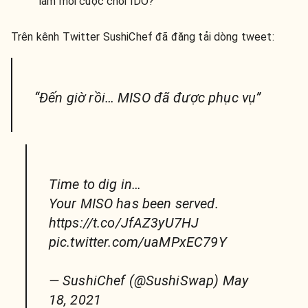
làm mới cuộc chơi IDO?
Trên kênh Twitter SushiChef đã đăng tải dòng tweet:
“Đến giờ rồi… MISO đã được phục vụ”
Time to dig in…
Your MISO has been served.
https://t.co/JfAZ3yU7HJ
pic.twitter.com/uaMPxEC79Y
— SushiChef (@SushiSwap) May
18, 2021