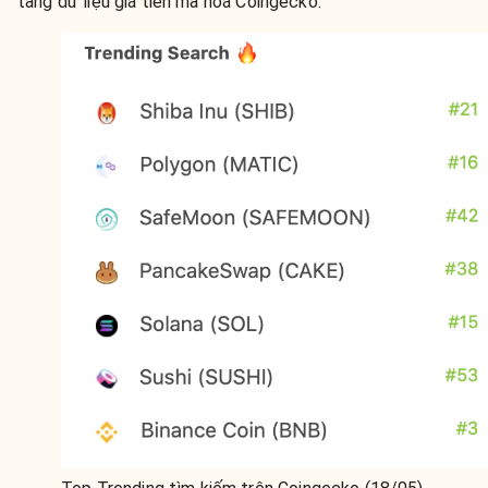
tảng dữ liệu giá tiền mã hoá Coingecko.