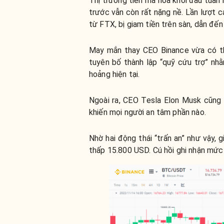
Thị trường tiền mã hóa khởi đầu tuần
trước vẫn còn rất nặng nề. Lần lượt 
từ FTX, bị giam tiền trên sàn, dẫn đế
May mắn thay CEO Binance vừa có th
tuyên bố thành lập “quỹ cứu trợ” nh
hoảng hiện tại.
Ngoài ra, CEO Tesla Elon Musk cũng 
khiến mọi người an tâm phần nào.
Nhờ hai động thái “trấn an” như vậy
thấp 15.800 USD. Cú hồi ghi nhận mức 