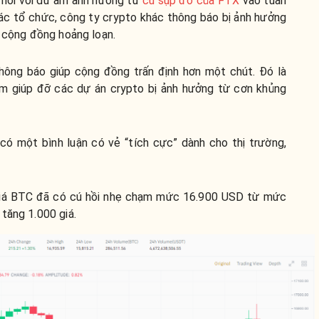
 mới với dư âm ảnh hưởng từ
cú sụp đổ của FTX
vào tuần
các tổ chức, công ty crypto khác thông báo bị ảnh hưởng
n cộng đồng hoảng loạn.
ông báo giúp cộng đồng trấn định hơn một chút. Đó là
ằm giúp đỡ các dự án crypto bị ảnh hưởng từ cơn khủng
có một bình luận có vẻ “tích cực” dành cho thị trường,
, giá BTC đã có cú hồi nhẹ chạm mức 16.900 USD từ mức
tăng 1.000 giá.