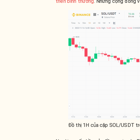
triển bình thường
. Nhưng cộng đồng vẫ
Đồ thị 1H của cặp SOL/USDT tr