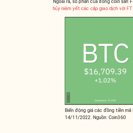
Ngoài ra, số phần của đồng coin sàn 
hủy niêm yết các cặp giao dịch với F
Biến động giá các đồng tiền mã 
14/11/2022. Nguồn: Coin360