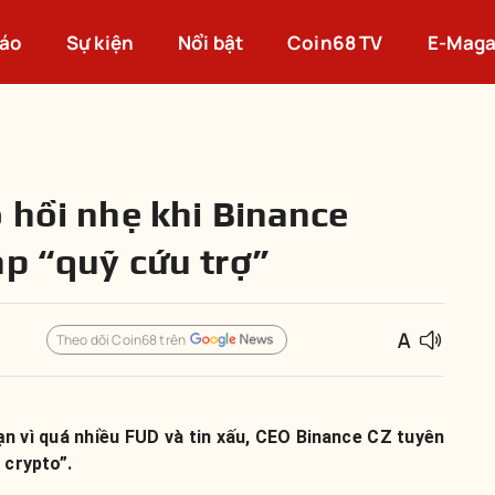
cáo
Sự kiện
Nổi bật
Coin68 TV
E-Maga
 hồi nhẹ khi Binance
ập “quỹ cứu trợ”
Theo dõi Coin68 trên
n vì quá nhiều FUD và tin xấu, CEO Binance CZ tuyên
 crypto”.