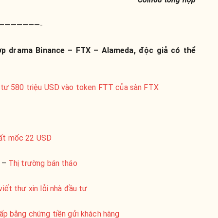
———————-
hợp drama Binance – FTX – Alameda, độc giả có thể
u tư 580 triệu USD vào token FTT của sàn FTX
mất mốc 22 USD
–
Thị trường bán tháo
viết thư xin lỗi nhà đầu tư
cấp bằng chứng tiền gửi khách hàng