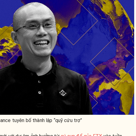
nance tuyên bố thành lập “quỹ cứu trợ”