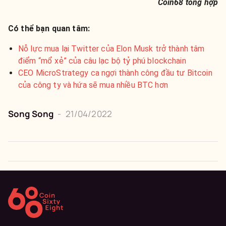
Coin68 tổng hợp
Có thể bạn quan tâm:
Nỗ lực mua lại Twitter của Elon Musk trở thành tâm
điểm “mổ xẻ” của câu lạc bộ tỷ phú blockchain
CEO MicroStrategy ca ngợi thành công đầu tư Bitcoin
của công ty và hứa sẽ mua nhiều BTC hơn
Song Song
-
21/04/2022