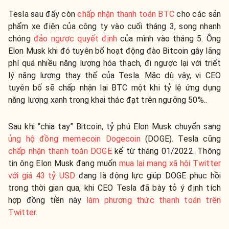
Tesla sau đấy còn
chấp nhận thanh toán BTC
cho các sản
phẩm xe điện của công ty vào cuối tháng 3, song nhanh
chóng
đảo ngược quyết định
của mình vào tháng 5. Ông
Elon Musk khi đó tuyên bố hoạt động đào Bitcoin gây lãng
phí quá nhiều năng lượng hóa thạch, đi ngược lại với triết
lý năng lượng thay thế của Tesla. Mặc dù vậy, vị CEO
tuyên bố sẽ chấp nhận lại BTC một khi tỷ lệ ứng dụng
năng lượng xanh trong khai thác đạt trên ngưỡng 50%..
Sau khi “chia tay” Bitcoin, tỷ phú Elon Musk chuyển sang
ủng hộ đồng memecoin Dogecoin
(DOGE). Tesla cũng
chấp nhận thanh toán DOGE
kể từ tháng 01/2022. Thông
tin ông Elon Musk đang muốn
mua lại mạng xã hội Twitter
với giá 43 tỷ USD
đang là động lực giúp DOGE phục hồi
trong thời gian qua, khi CEO Tesla đã bày tỏ ý định tích
hợp đồng tiền này
làm phương thức thanh toán trên
Twitter
.