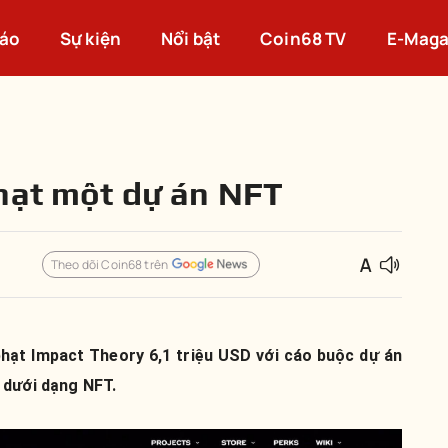
cáo
Sự kiện
Nổi bật
Coin68 TV
E-Maga
hạt một dự án NFT
Theo dõi Coin68 trên
hạt Impact Theory 6,1 triệu USD với cáo buộc dự án
 dưới dạng NFT.