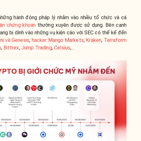
những hành động pháp lý nhắm vào nhiều tổ chức và cá
uận chứng khoán
thường xuyên được sử dụng. Bên cạnh
đang bị dính vào những vụ kiện cáo với SEC có thể kể đến
ni và Genesis
,
hacker Mango Markets
,
Kraken
,
Terraform
n
,
Bittrex
,
Jump Trading
,
Celsius
,...