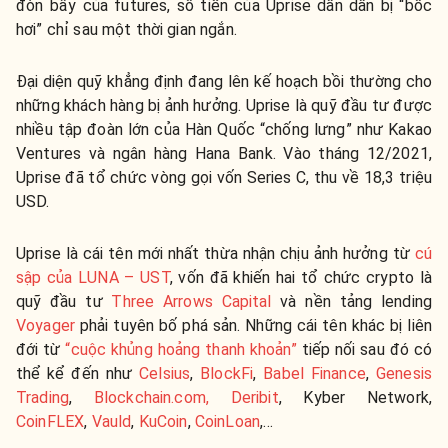
đòn bẩy của futures, số tiền của Uprise dần dần bị “bốc
hơi” chỉ sau một thời gian ngắn.
Đại diện quỹ khẳng định đang lên kế hoạch bồi thường cho
những khách hàng bị ảnh hưởng. Uprise là quỹ đầu tư được
nhiều tập đoàn lớn của Hàn Quốc “chống lưng” như Kakao
Ventures và ngân hàng Hana Bank. Vào tháng 12/2021,
Uprise đã tổ chức vòng gọi vốn Series C, thu về 18,3 triệu
USD.
Uprise là cái tên mới nhất thừa nhận chịu ảnh hưởng từ
cú
sập của LUNA – UST
, vốn đã khiến hai tổ chức crypto là
quỹ đầu tư
Three Arrows Capital
và nền tảng lending
Voyager
phải tuyên bố phá sản. Những cái tên khác bị liên
đới từ
“cuộc khủng hoảng thanh khoản”
tiếp nối sau đó có
thể kể đến như
Celsius
,
BlockFi
,
Babel Finance
,
Genesis
Trading
,
Blockchain.com, Deribit
, Kyber Network,
CoinFLEX
,
Vauld
,
KuCoin
,
CoinLoan
,…