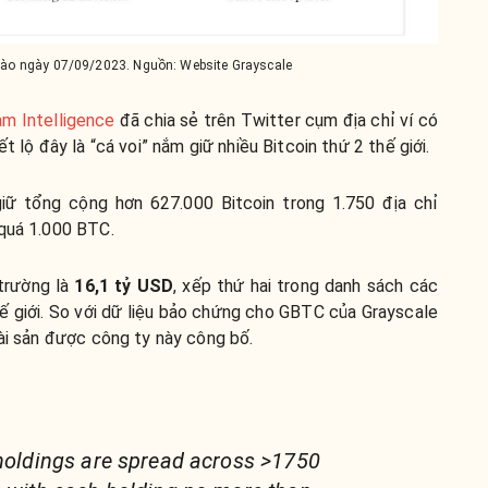
ào ngày 07/09/2023. Nguồn: Website Grayscale
am Intelligence
đã chia sẻ trên Twitter cụm địa chỉ ví có
iết lộ đây là “cá voi” nắm giữ nhiều Bitcoin thứ 2 thế giới.
ữ tổng cộng hơn 627.000 Bitcoin trong 1.750 địa chỉ
 quá 1.000 BTC.
 trường là
16,1 tỷ USD
, xếp thứ hai trong danh sách các
hế giới. So với dữ liệu bảo chứng cho GBTC của Grayscale
tài sản được công ty này công bố.
 holdings are spread across >1750