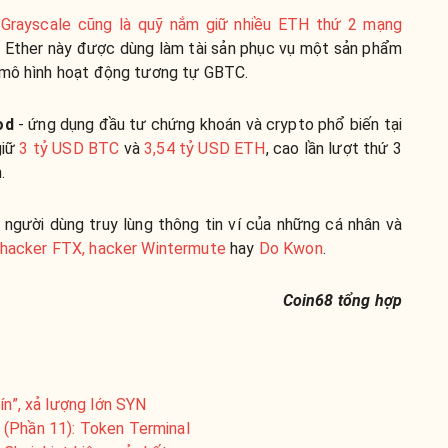
y
Grayscale cũng là quỹ nắm giữ nhiều ETH thứ 2 mạng
ố Ether này được dùng làm tài sản phục vụ một sản phẩm
i mô hình hoạt động tương tự GBTC.
od
- ứng dụng đầu tư chứng khoán và crypto phổ biến tại
giữ
3 tỷ USD BTC
và
3,54 tỷ USD ETH
, cao lần lượt thứ 3
.
người dùng truy lùng thông tin ví của những cá nhân và
hacker FTX, hacker Wintermute
hay
Do Kwon
.
Coin68 tổng hợp
ín”, xả lượng lớn SYN
 (Phần 11): Token Terminal