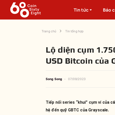
Tin tức
Báo 
Trang chủ
Tin tổng hợp
Lộ diện cụm 1.750
USD Bitcoin của 
Song Song
-
07/09/2023
Tiếp nối series “khui” cụm ví của c
hệ đến quỹ GBTC của Grayscale.