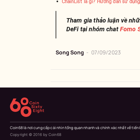
ChainList là gì? Hướng dẫn sử dụng
Tham gia thảo luận về nhữ
DeFi tại nhóm chat
Fomo S
Song Song
-
07/09/2023
Coin68 là nơi cung cấp cái nhìn tổng quan nhanh và chính xác nhất về tiến
Copyright © 2016 by Coin68