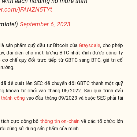
, with each holding no more than
ter.com/jFANZN5TYt
mIntel)
September 6, 2023
 là sản phẩm quỹ đầu tư Bitcoin của
Grayscale
, cho phép
uỹ, đại diện cho một lượng BTC nhất định được công ty
có cơ chế quy đổi trực tiếp từ GBTC sang BTC, giá trị cổ
trường.
le đã đề xuất lên SEC để chuyển đổi GBTC thành một quỹ
ứng khoán từ chối vào tháng 06/2022. Sau quá trình đấu
 thành công
vào đầu tháng 09/2023 và buộc SEC phải tái
g tích cực công bố
thông tin on-chain
về các tổ chức lớn
ười dùng sử dụng sản phẩm của mình.