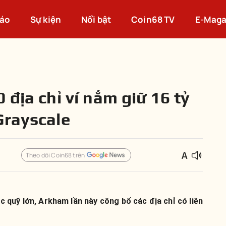
cáo
Sự kiện
Nổi bật
Coin68 TV
E-Maga
 địa chỉ ví nắm giữ 16 tỷ
Grayscale
Theo dõi Coin68 trên
ác quỹ lớn, Arkham lần này công bố các địa chỉ có liên