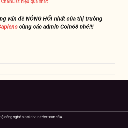
 ChainList hiệu quả nhất
ng vấn đề NÓNG HỔI nhất của thị trường
apiens
cùng các admin Coin68 nhé!!!
 bộ công nghệ blockchain trên toàn cầu.