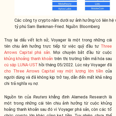
Các công ty crypto nằm dưới sự ảnh hưởng/có liên hệ 
tỷ phú Sam Bankman-Fried. Nguồn: Bloomberg
Truy lại dấu vết lịch sử, Voyager là một trong những cái
tên chịu ảnh hưởng trực tiếp từ việc quỹ đầu tư
Three
Arrows Capital phá sản
. Mọi chuyện bắt đầu từ cuộc
khủng khoảng thanh khoản
trên thị trường tiền mã hóa sau
cú sập LUNA-UST
hồi tháng 05/2022. Lúc này Voyager đã
cho Three Arrows Capital vay một lượng lớn tiền
của
người dùng và đã không kịp trở tay, dẫn đến mất khả năng
chi trả nghĩa vụ nợ
.
Nguồn tin của
Reuters
khẳng định Alameda Research là
một trong những cái tên chịu ảnh hưởng từ cuộc khủng
hoảng thanh khoản sau đó vì Voyager phá sản, còn các tổ
chức crypto lớn khác cũng kẹt tiền. Tuy nhiên, chưa thể