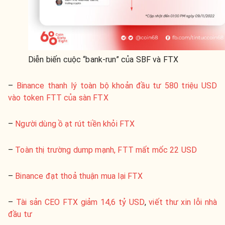
Diễn biến cuộc “bank-run” của SBF và FTX
–
Binance thanh lý toàn bộ khoản đầu tư 580 triệu USD
vào token FTT của sàn FTX
–
Người dùng ồ ạt rút tiền khỏi FTX
–
Toàn thị trường dump mạnh, FTT mất mốc 22 USD
–
Binance đạt thoả thuận mua lại FTX
–
Tài sản CEO FTX giảm 14,6 tỷ USD
,
viết thư xin lỗi nhà
đầu tư