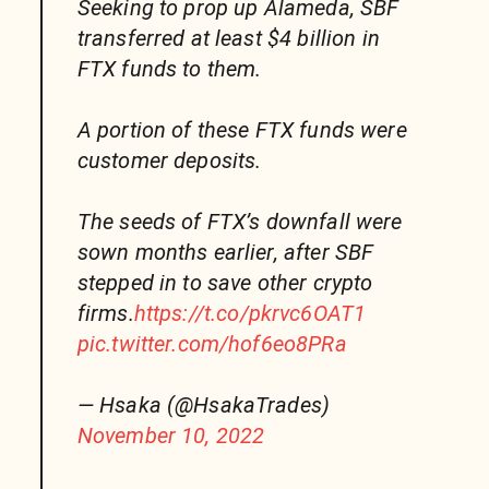
Seeking to prop up Alameda, SBF
transferred at least $4 billion in
FTX funds to them.
A portion of these FTX funds were
customer deposits.
The seeds of FTX’s downfall were
sown months earlier, after SBF
stepped in to save other crypto
firms.
https://t.co/pkrvc6OAT1
pic.twitter.com/hof6eo8PRa
— Hsaka (@HsakaTrades)
November 10, 2022