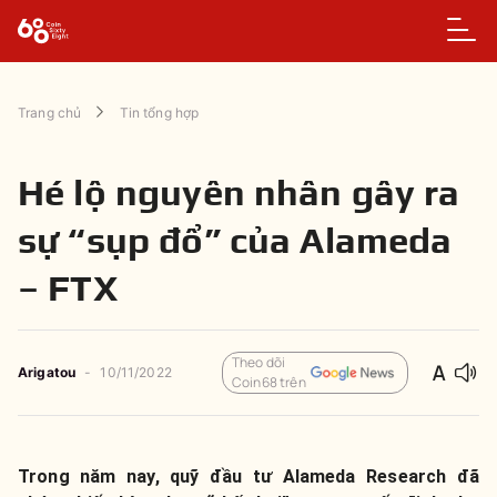
Trang chủ
Tin tổng hợp
Hé lộ nguyên nhân gây ra
sự “sụp đổ” của Alameda
– FTX
Theo dõi
Arigatou
-
10/11/2022
Coin68 trên
Trong năm nay, quỹ đầu tư Alameda Research đã