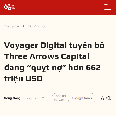
Trang chủ
Tin tổng hợp
Voyager Digital tuyên bố
Three Arrows Capital
đang “quỵt nợ” hơn 662
triệu USD
Theo dõi
Song Song
-
22/06/2022
Coin68 trên