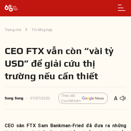
Trang chủ
Tin tổng hợp
CEO FTX vẫn còn “vài tỷ
USD” để giải cứu thị
trường nếu cần thiết
Theo dõi
Song Song
-
07/07/2022
Coin68 trên
CEO sàn FTX Sam Bankman-Fried đã đưa ra những