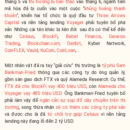
tháng 5 và
thị trường bị bán tháo
vào tháng 6, ngành tiền
mã hóa đã bị cuốn vào một cuộc “
khủng hoảng thanh
khoản
”, khiến hai tổ chức là quỹ đầu tư
Three Arrows
Capital
và nền tảng lending
Voyager
phải tuyên bố phá
sản. Những cái tên khác bị liên đới sau đó có thể kể đến
như
Celsius
,
BlockFi
,
Babel Finance
,
Genesis
Trading
,
Blockchain.com, Deribit
, Kyber Network,
CoinFLEX
,
Vauld
,
KuCoin
,
CoinLoan
,…
Một nhân vật đã ra tay “giải cứu” thị trường là
tỷ phú Sam
Bankman-Fried
thông qua các công ty do ông quản lý,
gồm sàn giao dịch FTX và quỹ Alameda Research. Cụ thể,
FTX đã cho BlockFi vay 400 triệu USD
, còn
Alameda cho
Voyager vay 485 triệu USD
. Ông Bankman-Fried tuyên bố
phải làm vậy để
ngăn cản sự sụp đổ dây chuyền trên thị
trường
, song thừa nhận
sẽ có thêm các công ty phá sản
và được cho là đã
từ chối trợ giúp Celsius
vì nền tảng
lending này đang lỗ đến 2 tỷ USD.