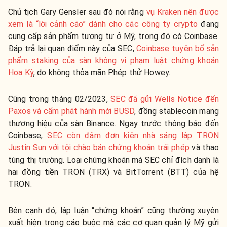
Chủ tịch Gary Gensler sau đó nói rằng
vụ Kraken nên được
xem là “lời cảnh cáo” dành cho các công ty crypto
đang
cung cấp sản phẩm tương tự ở Mỹ, trong đó có Coinbase.
Đáp trả lại quan điểm này của SEC,
Coinbase tuyên bố sản
phẩm staking của sàn không vi phạm luật chứng khoán
Hoa Kỳ
, do không thỏa mãn Phép thử Howey.
Cũng trong tháng 02/2023,
SEC đã gửi Wells Notice đến
Paxos và cấm phát hành mới BUSD
, đồng stablecoin mang
thương hiệu của sàn Binance
. Ngay trước thông báo đến
Coinbase,
SEC còn đâm đơn kiện nhà sáng lập TRON
Justin Sun với tội chào bán chứng khoán trái phép
và thao
túng thị trường. Loại chứng khoán mà SEC chỉ đích danh là
hai đồng tiền TRON (TRX) và BitTorrent (BTT) của hệ
TRON.
Bên cạnh đó, lập luận “chứng khoán” cũng thường xuyên
xuất hiện trong cáo buộc mà các cơ quan quản lý Mỹ gửi