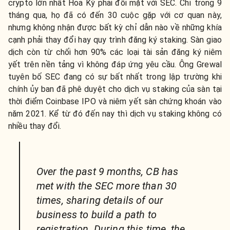
crypto lớn nhất Hoa Kỳ phải đối mặt với SEC. Chỉ trong 9
tháng qua, họ đã có đến 30 cuộc gặp với cơ quan này,
nhưng không nhận được bất kỳ chỉ dẫn nào về những khía
cạnh phải thay đổi hay quy trình đăng ký staking. Sàn giao
dịch còn từ chối hơn 90% các loại tài sản đăng ký niêm
yết trên nền tảng vì không đáp ứng yêu cầu. Ông Grewal
tuyên bố SEC đang có sự bất nhất trong lập trường khi
chính ủy ban đã phê duyệt cho dịch vụ staking của sàn tại
thời điểm Coinbase IPO và niêm yết sàn chứng khoán vào
năm 2021. Kể từ đó đến nay thì dịch vụ staking không có
nhiều thay đổi.
Over the past 9 months, CB has
met with the SEC more than 30
times, sharing details of our
business to build a path to
registration. During this time, the