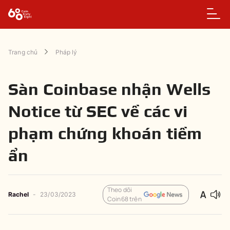
Trang chủ
Pháp lý
Sàn Coinbase nhận Wells
Notice từ SEC về các vi
phạm chứng khoán tiềm
ẩn
Theo dõi
Rachel
-
23/03/2023
Coin68 trên