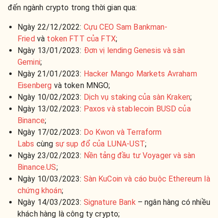
đến ngành crypto trong thời gian qua:
Ngày 22/12/2022:
Cựu CEO Sam Bankman-
Fried
và
token FTT của FTX
;
Ngày 13/01/2023:
Đơn vị lending Genesis và sàn
Gemini
;
Ngày 21/01/2023:
Hacker Mango Markets Avraham
Eisenberg
và token MNGO;
Ngày 10/02/2023:
Dịch vụ staking của sàn Kraken
;
Ngày 13/02/2023:
Paxos và stablecoin BUSD của
Binance
;
Ngày 17/02/2023:
Do Kwon và Terraform
Labs
cùng
sự sụp đổ của LUNA-UST
;
Ngày 23/02/2023:
Nền tảng đầu tư Voyager và sàn
Binance.US
;
Ngày 10/03/2023:
Sàn KuCoin và cáo buộc Ethereum là
chứng khoán
;
Ngày 14/03/2023:
Signature Bank
– ngân hàng có nhiều
khách hàng là công ty crypto;