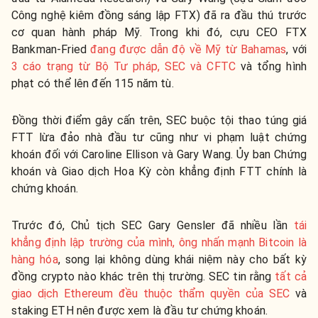
Công nghệ kiêm đồng sáng lập FTX) đã ra đầu thú trước
cơ quan hành pháp Mỹ.
Trong khi đó, cựu CEO FTX
Bankman-Fried
đang được dẫn độ về Mỹ từ Bahamas
,
với
3 cáo trạng từ Bộ Tư pháp, SEC và CFTC
và tổng hình
phạt có thể lên đến 115 năm tù.
Đồng thời điểm gây cấn trên, SEC buộc tội thao túng giá
FTT lừa đảo nhà đầu tư cũng như vi phạm luật chứng
khoán đối với Caroline Ellison và Gary Wang. Ủy ban Chứng
khoán và Giao dịch Hoa Kỳ còn khẳng định FTT chính là
chứng khoán.
Trước đó, Chủ tịch SEC
Gary Gensler đã nhiều lần
tái
khẳng định lập trường của mình, ông nhấn mạnh Bitcoin là
hàng hóa
, song lại không dùng khái niệm này cho bất kỳ
đồng crypto nào khác trên thị trường. SEC tin rằng
tất cả
giao dịch Ethereum đều thuộc thẩm quyền của SEC
và
staking ETH nên được xem là đầu tư chứng khoán.