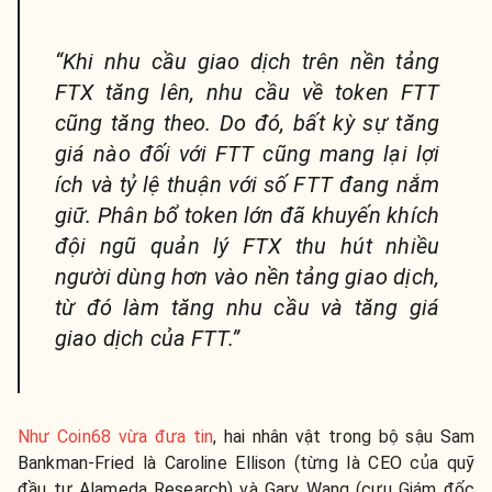
“Khi nhu cầu giao dịch trên nền tảng
FTX tăng lên, nhu cầu về token FTT
cũng tăng theo. Do đó, bất kỳ sự tăng
giá nào đối với FTT cũng mang lại lợi
ích và tỷ lệ thuận với số FTT đang nắm
giữ. Phân bổ token lớn đã khuyến khích
đội ngũ quản lý FTX thu hút nhiều
người dùng hơn vào nền tảng giao dịch,
từ đó làm tăng nhu cầu và tăng giá
giao dịch của FTT.”
Như Coin68 vừa đưa tin
, hai nhân vật trong bộ sậu Sam
Bankman-Fried là Caroline Ellison (từng là CEO của quỹ
đầu tư Alameda Research) và Gary Wang (cựu Giám đốc