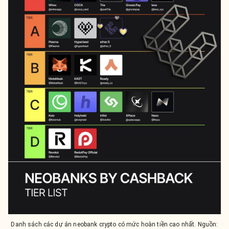
Danh sách các dự án neobank crypto có mức hoàn tiền cao nhất. Nguồn: