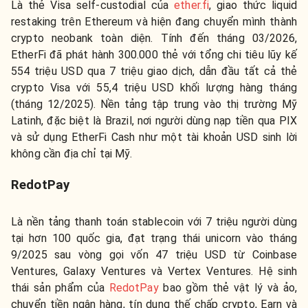
Là thẻ Visa self-custodial của
ether.fi
, giao thức liquid
restaking trên Ethereum và hiện đang chuyển mình thành
crypto neobank toàn diện. Tính đến tháng 03/2026,
EtherFi đã phát hành 300.000 thẻ với tổng chi tiêu lũy kế
554 triệu USD qua 7 triệu giao dịch, dẫn đầu tất cả thẻ
crypto Visa với 55,4 triệu USD khối lượng hàng tháng
(tháng 12/2025). Nền tảng tập trung vào thị trường Mỹ
Latinh, đặc biệt là Brazil, nơi người dùng nạp tiền qua PIX
và sử dụng EtherFi Cash như một tài khoản USD sinh lời
không cần địa chỉ tại Mỹ.
RedotPay
Là nền tảng thanh toán stablecoin với 7 triệu người dùng
tại hơn 100 quốc gia, đạt trạng thái unicorn vào tháng
9/2025 sau vòng gọi vốn 47 triệu USD từ Coinbase
Ventures, Galaxy Ventures và Vertex Ventures. Hệ sinh
thái sản phẩm của
RedotPay
bao gồm thẻ vật lý và ảo,
chuyển tiền ngân hàng, tín dụng thế chấp crypto, Earn và