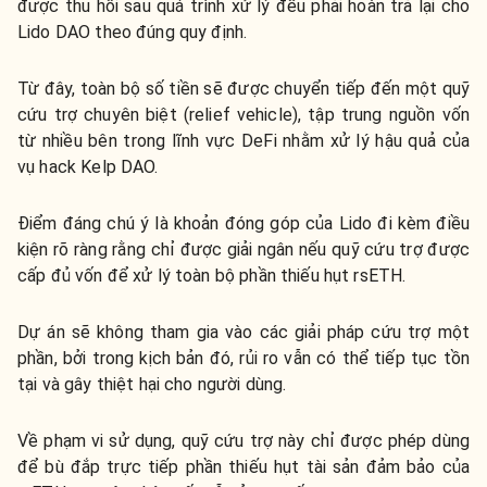
được thu hồi sau quá trình xử lý đều phải hoàn trả lại cho
Lido DAO theo đúng quy định.
Từ đây, toàn bộ số tiền sẽ được chuyển tiếp đến một quỹ
cứu trợ chuyên biệt (relief vehicle), tập trung nguồn vốn
từ nhiều bên trong lĩnh vực DeFi nhằm xử lý hậu quả của
vụ hack Kelp DAO.
Điểm đáng chú ý là khoản đóng góp của Lido đi kèm điều
kiện rõ ràng rằng chỉ được giải ngân nếu quỹ cứu trợ được
cấp đủ vốn để xử lý toàn bộ phần thiếu hụt rsETH.
Dự án sẽ không tham gia vào các giải pháp cứu trợ một
phần, bởi trong kịch bản đó, rủi ro vẫn có thể tiếp tục tồn
tại và gây thiệt hại cho người dùng.
Về phạm vi sử dụng, quỹ cứu trợ này chỉ được phép dùng
để bù đắp trực tiếp phần thiếu hụt tài sản đảm bảo của