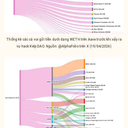
Thống kê các cá voi gửi tiền dưới dạng WETH trên Aave trước khi xảy ra
vụ hack Kelp DAO. Nguồn: @AlphaFolio trên X (19/04/2026)