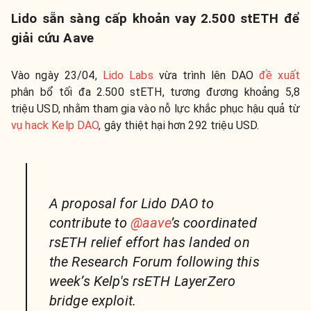
Lido sẵn sàng cấp khoản vay 2.500 stETH để
giải cứu Aave
Vào ngày 23/04,
Lido Labs
vừa trình lên DAO
đề xuất
phân bổ tối đa 2.500 stETH, tương đương khoảng 5,8
triệu USD, nhằm tham gia vào nỗ lực khắc phục hậu quả từ
vụ hack Kelp DAO
, gây thiệt hại hơn 292 triệu USD.
A proposal for Lido DAO to
contribute to
@aave
’s coordinated
rsETH relief effort has landed on
the Research Forum following this
week’s Kelp's rsETH LayerZero
bridge exploit.