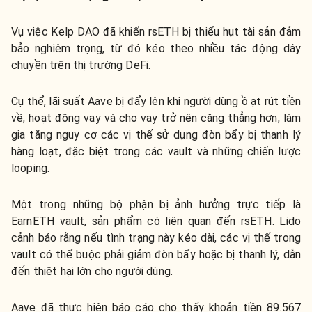
Vụ việc Kelp DAO đã khiến rsETH bị thiếu hụt tài sản đảm
bảo nghiêm trọng, từ đó kéo theo nhiều tác động dây
chuyền trên thị trường DeFi.
Cụ thể, lãi suất Aave bị đẩy lên khi người dùng ồ ạt rút tiền
về, hoạt động vay và cho vay trở nên căng thẳng hơn, làm
gia tăng nguy cơ các vị thế sử dụng đòn bẩy bị thanh lý
hàng loạt, đặc biệt trong các vault và những chiến lược
looping.
Một trong những bộ phận bị ảnh hưởng trực tiếp là
EarnETH vault, sản phẩm có liên quan đến rsETH. Lido
cảnh báo rằng nếu tình trạng này kéo dài, các vị thế trong
vault có thể buộc phải giảm đòn bẩy hoặc bị thanh lý, dẫn
đến thiệt hại lớn cho người dùng.
Aave đã thực hiện báo cáo cho thấy khoản tiền 89.567