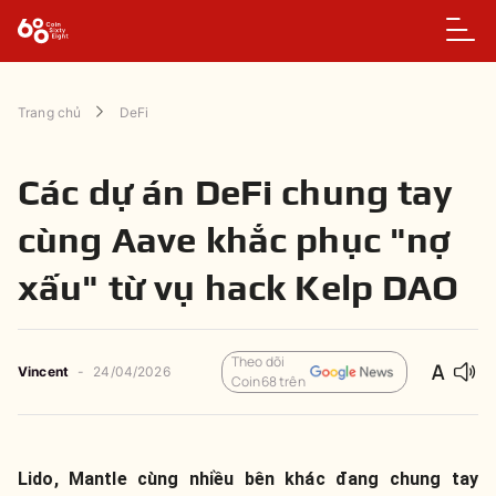
Trang chủ
DeFi
Các dự án DeFi chung tay
cùng Aave khắc phục "nợ
xấu" từ vụ hack Kelp DAO
Theo dõi
Vincent
-
24/04/2026
Coin68 trên
Lido, Mantle cùng nhiều bên khác đang chung tay