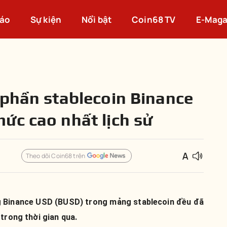
cáo
Sự kiện
Nổi bật
Coin68 TV
E-Maga
 phần stablecoin Binance
ức cao nhất lịch sử
Theo dõi Coin68 trên
ng Binance USD (BUSD) trong mảng stablecoin đều đã
trong thời gian qua.