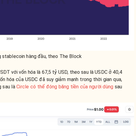
g stablecoin hàng đầu, theo The Block
USDT với vốn hóa là 67,5 tỷ USD, theo sau là USDC ở 40,4
 vốn hóa của USDC đã suy giảm mạnh trong thời gian qua,
g sau là
Circle có thể đóng băng tiền của người dùng
sau