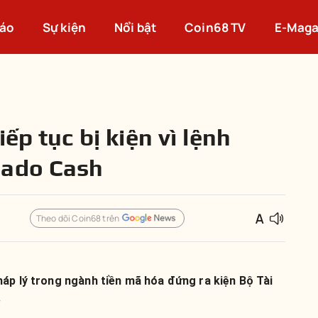
cáo
Sự kiện
Nổi bật
Coin68 TV
E-Maga
ếp tục bị kiện vì lệnh
nado Cash
Theo dõi Coin68 trên
áp lý trong ngành tiền mã hóa đứng ra kiện Bộ Tài
.