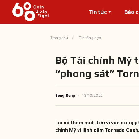
Tin tức
Báo 
Trang chủ
Tin tổng hợp
Bộ Tài chính Mỹ ti
“phong sát” Tor
Song Song
-
13/10/2022
Lại có thêm một đơn vị vận động ph
chính Mỹ vì lệnh cấm Tornado Cash