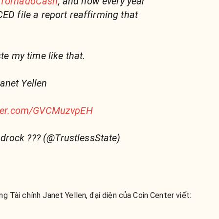
TornadoCash
, and now every year
ED file a report reaffirming that
te my time like that.
anet Yellen
tter.com/GVCMuzvpEH
rock ??? (@TrustlessState)
g Tài chính Janet Yellen, đại diện của Coin Center viết: