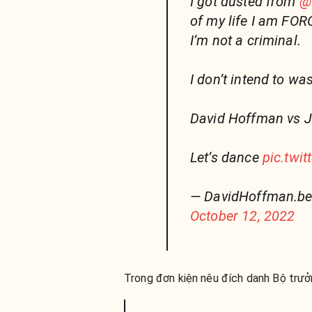
I got dusted from
@
of my life I am FORC
I’m not a criminal.
I don’t intend to was
David Hoffman vs J
Let’s dance
pic.twi
— DavidHoffman.bed
October 12, 2022
Trong đơn kiện nêu đích danh Bộ trưởn