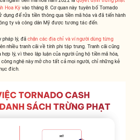
của ngành tiền mã hóa năm 2022 là
quyết định trừng phạt
nh Hoa Kỳ
vào tháng 8. Cơ quan này tuyên bố Tornado
ử dụng để rửa tiền thông qua tiền mã hóa và đã tiến hành
ông ty và công dân Mỹ được tương tác đến.
y pháp lý, đã
chặn các địa chỉ và ví người dùng từng
lên nhiều tranh cãi về tính phi tập trung. Tranh cãi cũng
à hợp lý, vì theo lập luận của người ủng hộ tiền mã hóa,
ì công nghệ này mở cho tất cả mọi người, chỉ những kẻ
mục đích.