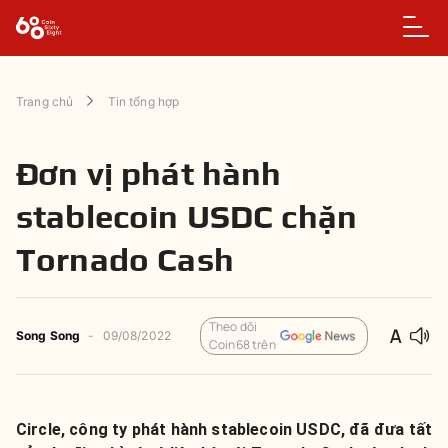
Trang chủ
Tin tổng hợp
Đơn vị phát hành
stablecoin USDC chặn
Tornado Cash
Theo dõi
Song Song
-
09/08/2022
Coin68 trên
Circle, công ty phát hành stablecoin USDC, đã đưa tất