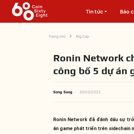
Tin tức
Báo 
Trang chủ
Big Cap
Ronin Network c
công bố 5 dự án 
Song Song
-
30/03/2023
Ronin Network đã đánh dấu sự trở 
án game phát triển trên sidechain n