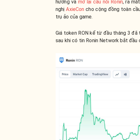
hưởng và
mở lại cầu nối Ronin
, ra mắ
nghị
AxieCon
cho cộng đồng toàn cầu, 
trụ ảo của game.
Giá token RON kể từ đầu tháng 3 đã
sau khi có tin Ronin Network bắt đầu 