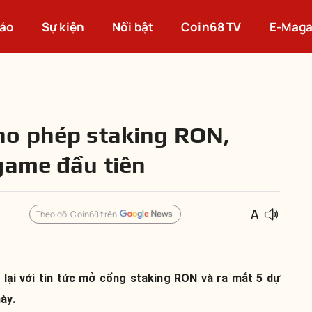
cáo
Sự kiện
Nổi bật
Coin68 TV
E-Maga
ho phép staking RON,
game đầu tiên
Theo dõi Coin68 trên
lại với tin tức mở cổng staking RON và ra mắt 5 dự
ày.