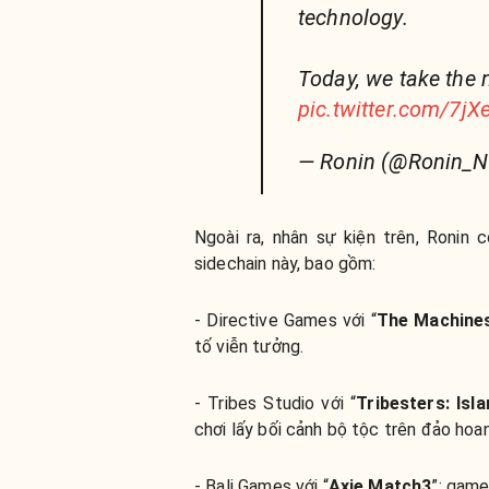
technology.
Today, we take the 
pic.twitter.com/7j
— Ronin (@Ronin_N
Ngoài ra, nhân sự kiện trên, Ronin
sidechain này, bao gồm:
- Directive Games với “
The Machine
tố viễn tưởng.
- Tribes Studio với “
Tribesters: Isl
chơi lấy bối cảnh bộ tộc trên đảo hoa
- Bali Games với “
Axie Match3
”: game