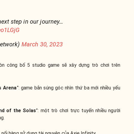
next step in our journey…
Xeo1LGjG
etwork)
March 30, 2023
 còn công bố 5 studio game sẽ xây dựng trò chơi trên
s Arena
”: game bắn súng góc nhìn thứ ba mới nhiều yếu
and of the Solas
”: một trò chơi trực tuyến nhiều người
ng.
 nối hàng sử dụng tài nguyên của Axie Infinity.