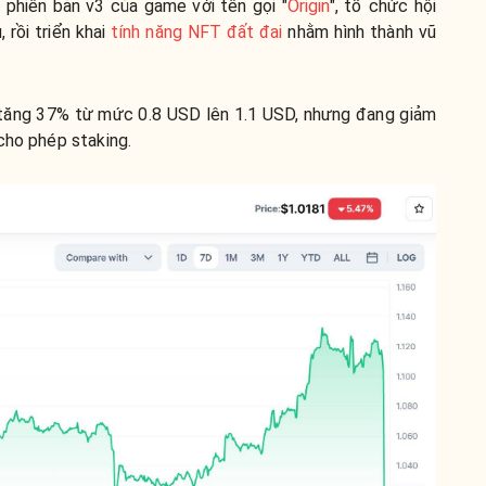
t phiên bản v3 của game với tên gọi "
Origin
", tổ chức hội
rồi triển khai
tính năng NFT đất đai
nhằm hình thành vũ
 tăng 37% từ mức 0.8 USD lên 1.1 USD, nhưng đang giảm
cho phép staking.