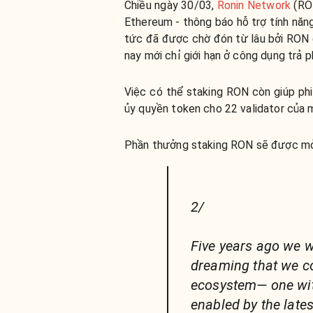
Chiều ngày 30/03,
Ronin Network
(RON
Ethereum - thông báo hỗ trợ tính năng
tức đã được chờ đón từ lâu bởi RON
nay mới chỉ giới hạn ở công dụng trả p
Việc có thể staking RON còn giúp phi
ủy quyền token cho 22 validator của m
Phần thưởng staking RON sẽ được mở
2/
Five years ago we w
dreaming that we c
ecosystem— one with 
enabled by the late