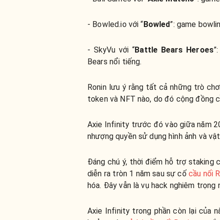
- Bowled.io với “
Bowled
”: game bowlin
- SkyVu với “
Battle Bears Heroes
”
Bears nổi tiếng.
Ronin lưu ý rằng tất cả những trò chơ
token và NFT nào, do đó cộng đồng c
Axie Infinity trước đó vào giữa năm 
nhượng quyền sử dụng hình ảnh và vậ
Đáng chú ý, thời điểm hỗ trợ staking
diễn ra tròn 1 năm sau sự cố
cầu nối 
hóa. Đây vẫn là vụ hack nghiêm trọng 
Axie Infinity trong phần còn lại của