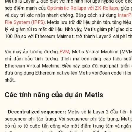
Metis là Layer 2 đặc biệt với mô hình Rollups hybrid độc đáo
hợp điểm mạnh của
Optimistic Rollups với ZK-Rollups
, giúp
và duy trì xác nhận nhanh chóng. Bằng cách sử dụng
InterP
File System (IPFS)
, Metis lưu trữ dữ liệu phân tán, tăng hiệ
lý và giảm rủi ro mất dữ liệu. Nhờ vậy, Metis giảm phí giao d
100 lần so với Ethereum Mainnet, trở thành Layer 2 chi phí t
Với máy ảo tương đương
EVM
, Metis Virtual Machine (MV
chỉ đảm bảo tính tương thích mà còn nâng cao hiệu suất
Ethereum Virtual Machine. Điều này giúp đội ngũ phát triển
đưa ứng dụng Ethereum native lên Metis với đoạn code ít bị
nhất.
Các tính năng của dự án Metis
-
Decentralized sequencer:
Metis sẽ là Layer 2 đầu tiên tr
sequencer phi tập trung. Với sequencer phi tập trung, Metis
bỏ rủi ro từ cuộc tấn công vào một điểm trung tâm và ngăn 