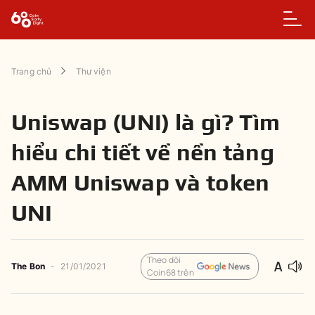
Trang chủ
Thư viện
Uniswap (UNI) là gì? Tìm
hiểu chi tiết về nền tảng
AMM Uniswap và token
UNI
Theo dõi
The Bon
-
21/01/2021
Coin68 trên