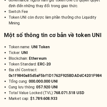
Governance: người nắm giữ token UNI có quyền quyết
định đến những thay đổi trong giao thức.
Switch Fee
Token UNI còn được làm phần thưởng cho Liquidity
Mining.
Một số thông tin cơ bản về token UNI
Token name:
UNI Token
Ticker:
UNI
Blockchain:
Ethereum
Token Standard:
ERC-20
Địa chỉ Contract:
0x1f9840a85d5aF5bf1D1762F925BDADdC4201F984
Tổng cung:
000.000.000 UNI
Cung lưu thông:
057.920 UNI
Total Value Locked (TVL):
768.071.518 USD
Market cap:
$1.789.608.933