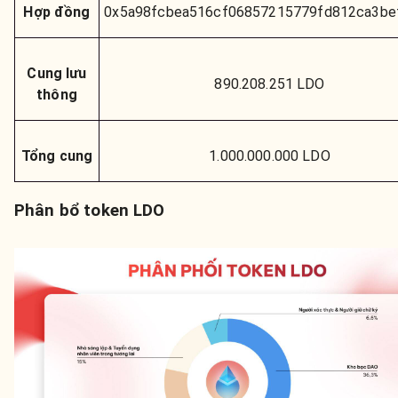
Hợp đồng
0x5a98fcbea516cf06857215779fd812ca3be
Cung lưu
890.208.251 LDO
thông
Tổng cung
1.000.000.000 LDO
Phân bổ token LDO