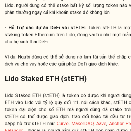
Lido, người dùng có thể stake bất kỳ số lượng token nào 
phần thưởng ngay cả khi khoản stake đó không lớn.
-
Hỗ trợ các dự án DeFi với stETH:
Token stETH là một
staking token Ethereum trên Lido, đóng vai trò như một mả
cho hệ sinh thái DeFi.
Ví dụ:
Người dùng có thể sử dụng nó làm tài sản thế chấp 
dịch vụ cho vay hoặc các giải pháp DeFi giao dịch khác.
Lido Staked ETH (stETH)
Lido Staked ETH (stETH) là token có được khi người dùn
ETH vào Lido với tỷ lệ quy đổi 1:1, nói cách khác, stETH c
token đại diện cho số ETH mà người dùng đã stake trên
stETH có thể được giao dịch, trao đổi hoặc
tái đầu tư t
dApp hỗ trợ stETH
như
Curve
,
MakerDAO
,
Aave
,
Anchor Pr
Balancer
,... N
goài ra, người nắm giữ stETH còn nhận được l