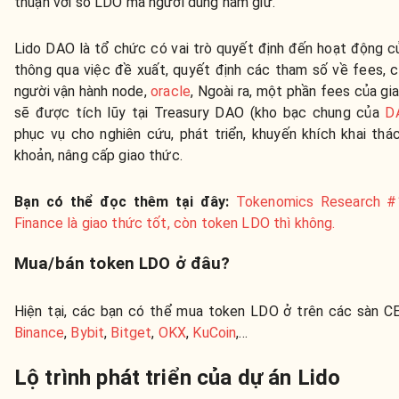
thuận với số LDO mà người dùng nắm giữ.
Lido DAO là tổ chức có vai trò quyết định đến hoạt động c
thông qua việc đề xuất, quyết định các tham số về fees, c
người vận hành node,
oracle
, Ngoài ra, một phần fees của gi
sẽ được tích lũy tại Treasury DAO (kho bạc chung của
D
phục vụ cho nghiên cứu, phát triển, khuyến khích khai thá
khoản, nâng cấp giao thức.
Bạn có thể đọc thêm tại đây:
Tokenomics Research #1
Finance là giao thức tốt, còn token LDO thì không.
Mua/bán token LDO ở đâu?
Hiện tại, các bạn có thể mua token LDO ở trên các sàn C
Binance
,
Bybit
,
Bitget
,
OKX
,
KuCoin
,...
Lộ trình phát triển của dự án Lido