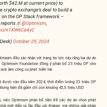
rth $42.M at current price) to
e crypto exchange's deal to build a
k on the OP Stack framework –
reports //
@Optimism
,
t.co/n1KW6Ca4yC
nDesk)
October 29, 2024
imisim đều xác nhận với trang tin tức này rằng hai dự án
ó Optimism Foundation đồng ý phân bổ 25 triệu OP cho
ack làm công cụ phát triển Ink.
t được vào đầu năm 2024, thời điểm lượng 25 triệu OP
 nhưng hiện đã giảm chỉ còn khoảng 42,5 triệu USD.
nk, việc Optimism phân bổ tiền để các dự án chọn phát
 phải mới diễn ra lần đầu với Kraken, mà những giải pháp