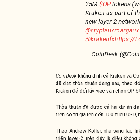
25M
$OP
tokens (wo
Kraken as part of th
new layer-2 networ
@cryptauxmargaux
@krakenfx
https://
— CoinDesk (@Coi
CoinDesk
khẳng định cả Kraken và Opt
đã đạt thỏa thuận đằng sau, theo đ
Kraken để đổi lấy việc sàn chọn OP St
Thỏa thuận đã được cả hai dự án đạ
trên có trị giá lên đến 100 triệu USD,
Theo Andrew Koller, nhà sáng lập I
triển layer-2 trên đây là điều không