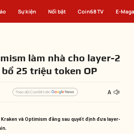
cáo
Sự kiện
Nổi bật
Coin68 TV
E-Maga
mism làm nhà cho layer-2
 bổ 25 triệu token OP
Theo dõi Coin68 trên
a Kraken và Optimism đằng sau quyết định đưa layer-
in.