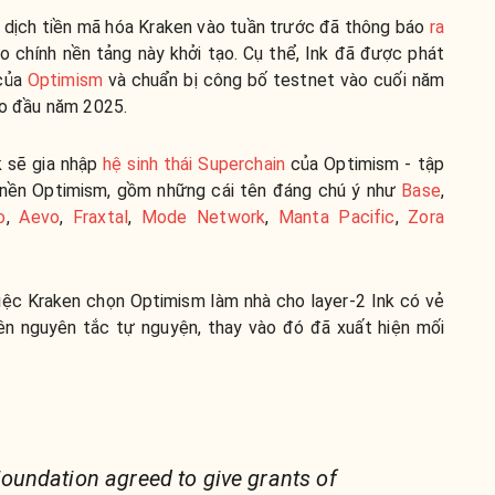
 dịch tiền mã hóa Kraken vào tuần trước đã thông báo
ra
do chính nền tảng này khởi tạo. Cụ thể, Ink đã được phát
của
Optimism
và chuẩn bị công bố testnet vào cuối năm
vào đầu năm 2025.
k sẽ gia nhập
hệ sinh thái Superchain
của Optimism - tập
 nền Optimism, gồm những cái tên đáng chú ý như
Base
,
o
,
Aevo
,
Fraxtal
,
Mode Network
,
Manta Pacific
,
Zora
việc Kraken chọn Optimism làm nhà cho layer-2 Ink có vẻ
ên nguyên tắc tự nguyện, thay vào đó đã xuất hiện mối
undation agreed to give grants of