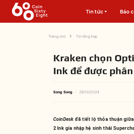
Tin tức
Báo 
Trang chủ
Tin tổng hợp
Kraken chọn Opti
Ink để được phân
Song Song
-
29/10/2024
CoinDesk
đã tiết lộ thỏa thuận giữ
2 Ink gia nhập hệ sinh thái Supercha