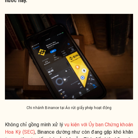
nước này.
Chi nhánh Binance tại Áo rút giấy phép hoạt động
Không chỉ gồng mình xử lý
vụ kiện với Ủy ban Chứng khoán
Hoa Kỳ (SEC)
, Binance dường như còn đang gặp khó khăn