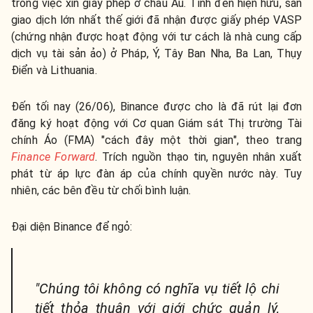
trong việc xin giấy phép ở châu Âu. Tính đến hiện hữu, sàn
giao dịch lớn nhất thế giới đã nhận được giấy phép VASP
(chứng nhận được hoạt động với tư cách là nhà cung cấp
dịch vụ tài sản ảo) ở Pháp, Ý, Tây Ban Nha, Ba Lan, Thụy
Điển và Lithuania.
Đến tối nay (26/06), Binance được cho là đã rút lại đơn
đăng ký hoạt động với Cơ quan Giám sát Thị trường Tài
chính Áo (FMA) "cách đây một thời gian", theo trang
Finance Forward
. Trích nguồn thạo tin, nguyên nhân xuất
phát từ áp lực đàn áp của chính quyền nước này. Tuy
nhiên, các bên đều từ chối bình luận.
Đại diện Binance để ngỏ:
"Chúng tôi không có nghĩa vụ tiết lộ chi
tiết thỏa thuận với giới chức quản lý,