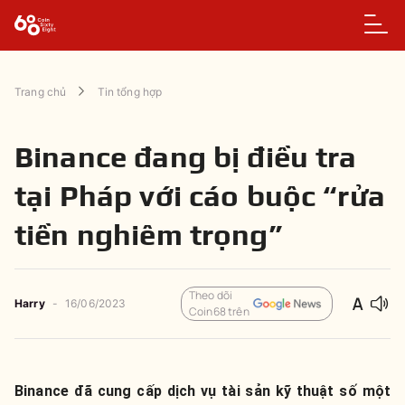
Trang chủ
Tin tổng hợp
Binance đang bị điều tra
tại Pháp với cáo buộc “rửa
tiền nghiêm trọng”
Theo dõi
Harry
-
16/06/2023
Coin68 trên
Binance đã cung cấp dịch vụ tài sản kỹ thuật số một