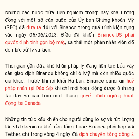
Những cáo buộc "rửa tiền nghiêm trọng" này khá tương
đồng với một số cáo buộc của Ủy ban Chứng khoán Mỹ
(SEC) đã
đưa ra
đối với Binance trong quá trình kiện tụng
vào ngày 05/06/2023. Điều đã khiến
Binance.US phải
quyết định tinh gọn bộ máy
, sa thải một phần nhân viên để
dồn lực xử lý vụ kiện.
Thời gian gần đây, khó khăn pháp lý đang liên tục bủa vây
sàn giao dịch Binance không chỉ ở Mỹ mà còn nhiều quốc
gia khác. Trước khi rời khỏi Hà Lan, Binance cũng xin
huỷ
pháp nhân tại Đảo Síp
khi chỉ mới hoạt động được 8 tháng
tại đây và sau tròn một tháng
quyết định ngừng hoạt
động tại Canada
.
Những tin tức xấu khiến cho người dùng lo sợ và rút lượng
lớn stablecoin ra khỏi nền tảng, buộc Binance phối hợp với
Tether, chỉ trong vòng 4 ngày đã
dịch chuyển tổng cộng 2