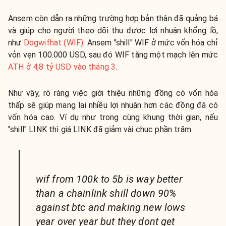
Ansem còn dẫn ra những trường hợp bản thân đã quảng bá
và giúp cho người theo dõi thu được lợi nhuận khổng lồ,
như
Dogwifhat (WIF)
. Ansem "shill" WIF ở mức vốn hóa chỉ
vỏn vẹn 100.000 USD, sau đó WIF tăng một mạch lên mức
ATH ở 4,8 tỷ USD vào tháng 3
.
Như vậy, rõ ràng việc giới thiệu những đồng có vốn hóa
thấp sẽ giúp mang lại nhiều lợi nhuận hơn các đồng đã có
vốn hóa cao. Ví dụ như trong cùng khung thời gian, nếu
"shill" LINK thì giá LINK đã giảm vài chục phần trăm.
wif from 100k to 5b is way better
than a chainlink shill down 90%
against btc and making new lows
year over year but they dont get