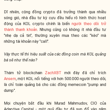
Dĩ nhiên, cộng đồng crypto đã trưởng thành qua nhiều
sóng gió, nhà đầu tư kỳ cựu đều hiểu rõ hình thức hoạt
động của KOL crypto chính là biến
người theo dõi trở
thành thanh khoản
. Nhưng cũng có không ít nhà đầu tư
"nhẹ dạ cả tin", thường xuyên mua theo các "kèo" mà
những tài khoản này "call".
Vậy thực tế thì hiệu suất của các đồng coin mà KOL quảng
bá sẽ như thế nào?
Thám tử blockchain
ZachXBT
mới đây đã chỉ trích
Ansem
, một KOL nổi tiếng với hơn 500.000 người theo dõi,
là chỉ toàn quảng bá cho các đồng memecoin "pump and
dump".
Mọi chuyện bắt đầu khi Murad Mahmudov, CIO của
Adaptive Capital - một quỹ đầu tư đã sụp đổ vào năm