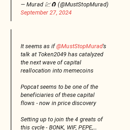
— Murad 💹🧲 (@MustStopMurad)
September 27, 2024
It seems as if
@MustStopMurad
's
talk at Token2049 has catalyzed
the next wave of capital
reallocation into memecoins
Popcat seems to be one of the
beneficiaries of these capital
flows - now in price discovery
Setting up to join the 4 greats of
this cycle - BONK, WIF, PEPE,…