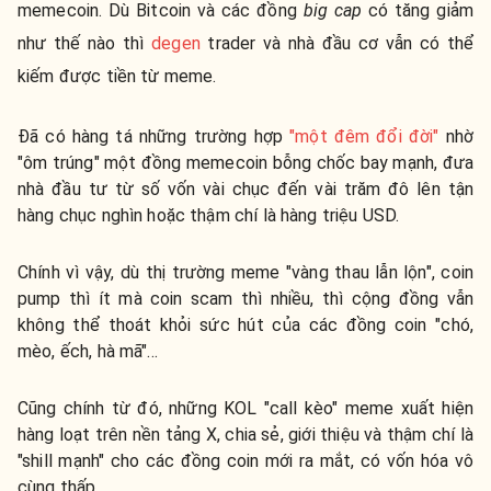
memecoin. Dù Bitcoin và các đồng
big cap
có tăng giảm
như thế nào thì
degen
trader và nhà đầu cơ vẫn có thể
kiếm được tiền từ meme.
Đã có hàng tá những trường hợp
"một đêm đổi đời"
nhờ
"ôm trúng" một đồng memecoin bỗng chốc bay mạnh, đưa
nhà đầu tư từ số vốn vài chục đến vài trăm đô lên tận
hàng chục nghìn hoặc thậm chí là hàng triệu USD.
Chính vì vậy, dù thị trường meme "vàng thau lẫn lộn", coin
pump thì ít mà coin scam thì nhiều, thì cộng đồng vẫn
không thể thoát khỏi sức hút của các đồng coin "chó,
mèo, ếch, hà mã"...
Cũng chính từ đó, những KOL "call kèo" meme xuất hiện
hàng loạt trên nền tảng X, chia sẻ, giới thiệu và thậm chí là
"shill mạnh" cho các đồng coin mới ra mắt, có vốn hóa vô
cùng thấp.