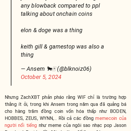
any blowback compared to ppl
talking about onchain coins
elon & doge was a thing
keith gill & gamestop was also a
thing
— Ansem 🐂🀄️ (@blknoiz06)
October 5, 2024
Nhưng ZachXBT phản pháo rằng WIF chỉ là trường hợp
thắng ít ỏi, trong khi Ansem trong năm qua đã quảng bá
cho hàng trăm đồng coin vốn hóa thấp như BODEN,
HOBBES, ZEUS, WYNN,... Rồi cả các đồng
memecoin của
người nổi tiếng
như meme của ngôi sao nhạc pop Jason