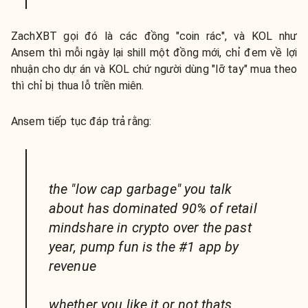
ZachXBT gọi đó là các đồng "coin rác", và KOL như
Ansem thì mỗi ngày lại shill một đồng mới, chỉ đem về lợi
nhuận cho dự án và KOL chứ người dùng "lỡ tay" mua theo
thì chỉ bị thua lỗ triền miên.
Ansem tiếp tục đáp trả rằng:
the "low cap garbage" you talk
about has dominated 90% of retail
mindshare in crypto over the past
year, pump fun is the #1 app by
revenue
whether you like it or not thats