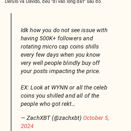
Derulo và Davido, đều "đi vào lòng đất" sau đó.
Idk how you do not see issue with
having 500K+ followers and
rotating micro cap coins shills
every few days when you know
very well people blindly buy off
your posts impacting the price.
EX: Look at WYNN or all the celeb
coins you shilled and all of the
people who got rekt…
— ZachXBT (@zachxbt)
October 5,
2024