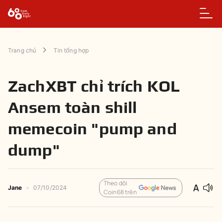
Trang chủ
Tin tổng hợp
ZachXBT chỉ trích KOL
Ansem toàn shill
memecoin "pump and
dump"
Theo dõi
Jane
-
07/10/2024
Coin68 trên