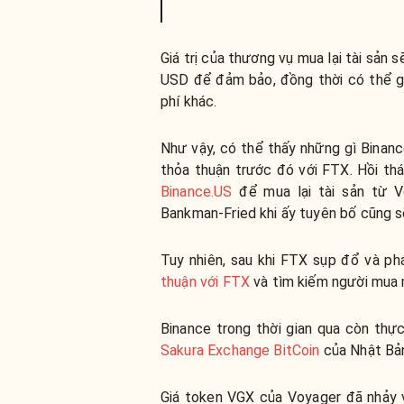
Giá trị của thương vụ mua lại tài sản 
USD để đảm bảo, đồng thời có thể g
phí khác.
Như vậy, có thể thấy những gì Binan
thỏa thuận trước đó với FTX. Hồi t
Binance.US
để mua lại tài sản từ V
Bankman-Fried khi ấy tuyên bố cũng 
Tuy nhiên, sau khi FTX sụp đổ và ph
thuận với FTX
và tìm kiếm người mua m
Binance trong thời gian qua còn thự
Sakura Exchange BitCoin
của Nhật Bả
Giá token VGX của Voyager đã nhảy 