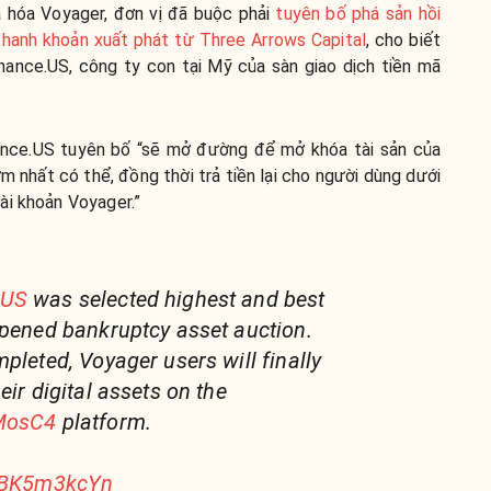
 hóa Voyager, đơn vị đã buộc phải
tuyên bố phá sản hồi
hanh khoản xuất phát từ Three Arrows Capital
, cho biết
nance.US, công ty con tại Mỹ của sàn giao dịch tiền mã
nance.US tuyên bố “sẽ mở đường để mở khóa tài sản của
m nhất có thể, đồng thời trả tiền lại cho người dùng dưới
ài khoản Voyager.”
eUS
was selected highest and best
opened bankruptcy asset auction.
pleted, Voyager users will finally
eir digital assets on the
vMosC4
platform.
/gBK5m3kcYn