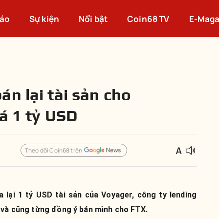
cáo
Sự kiện
Nổi bật
Coin68 TV
E-Maga
n lại tài sản cho
á 1 tỷ USD
Theo dõi Coin68 trên
 lại 1 tỷ USD tài sản của Voyager, công ty lending
7 và cũng từng đồng ý bán mình cho FTX.