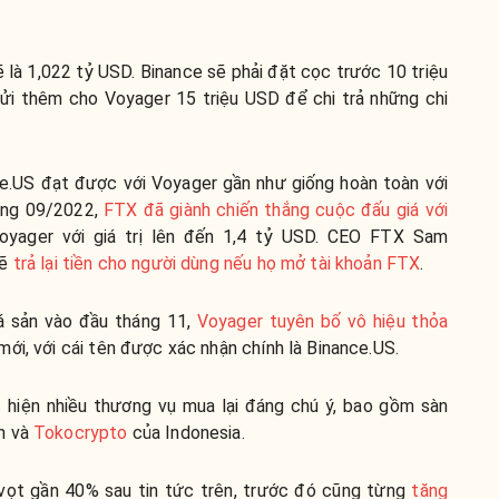
sẽ là 1,022 tỷ USD. Binance sẽ phải đặt cọc trước 10 triệu
ửi thêm cho Voyager 15 triệu USD để chi trả những chi
ce.US đạt được với Voyager gần như giống hoàn toàn với
háng 09/2022,
FTX đã giành chiến thắng cuộc đấu giá với
oyager với giá trị lên đến 1,4 tỷ USD. CEO FTX Sam
sẽ
trả lại tiền cho người dùng nếu họ mở tài khoản FTX
.
á sản vào đầu tháng 11,
Voyager tuyên bố vô hiệu thỏa
ới, với cái tên được xác nhận chính là Binance.US.
c hiện nhiều thương vụ mua lại đáng chú ý, bao gồm sàn
n và
Tokocrypto
của Indonesia.
vọt gần 40% sau tin tức trên, trước đó cũng từng
tăng