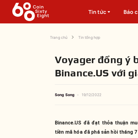
Tin tức
Báo 
Trang chủ
Tin tổng hợp
Voyager đồng ý bá
Binance.US với gi
Song Song
-
19/12/2022
Binance.US đã đạt thỏa thuận mua
tiền mã hóa đã phá sản hồi tháng 