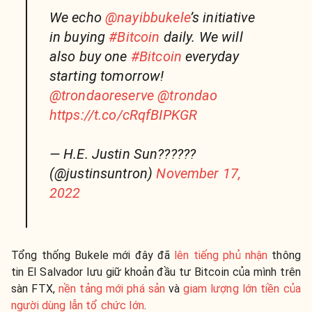
We echo
@nayibbukele
’s initiative
in buying
#Bitcoin
daily. We will
also buy one
#Bitcoin
everyday
starting tomorrow!
@trondaoreserve
@trondao
https://t.co/cRqfBIPKGR
— H.E. Justin Sun??????
(@justinsuntron)
November 17,
2022
Tổng thống Bukele mới đây đã
lên tiếng phủ nhận
thông
tin El Salvador lưu giữ khoản đầu tư Bitcoin của mình trên
sàn FTX,
nền tảng mới phá sản
và
giam lượng lớn tiền của
người dùng lẫn tổ chức lớn
.