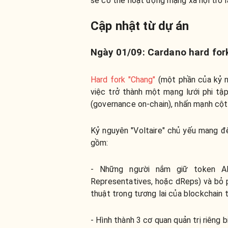
sẽ có thể hoạt động mạng xã hội trở lạ
Cập nhật từ dự án
Ngày 01/09: Cardano hard fo
Hard fork "Chang"
(một phần của kỷ n
việc trở thành một mạng lưới phi tập
(governance on-chain), nhấn mạnh cột 
Kỷ nguyên "Voltaire" chủ yếu mang đế
gồm:
- Những người nắm giữ token AD
Representatives, hoặc dReps) và bỏ p
thuật trong tương lai của blockchain 
- Hình thành 3 cơ quan quản trị riêng 