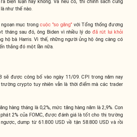
 ra biện luận hay không. Và nếu có, thì chính sách cũng
 là như thế nào.
g ngoạn mục trong
cuộc "so găng"
với Tổng thống đương
t tháng sau đó, ông Biden vì nhiều lý do
đã rút lui khỏi
g hộ bà Harris. Vì thế, những người ủng hộ ông càng có
iến thắng đó một lần nữa.
 sẽ được công bố vào ngày 11/09. CPI trong năm nay
trường crypto tuy nhiên vẫn là thời điểm mà các trader
ăng hàng tháng là 0,2%, mức tăng hàng năm là 2,9%. Con
 phát 2% của FOMC, được đánh giá là tốt cho thị trường
i ngược, dump từ 61.800 USD về tận 58.800 USD và rồi