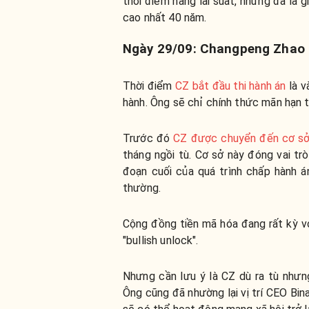
thời điểm nâng lãi suất, nhưng đã là
cao nhất 40 năm.
Ngày 29/09: Changpeng Zhao 
Thời điểm
CZ bắt đầu thi hành án
là v
hành. Ông sẽ chỉ chính thức mãn hạn 
Trước đó
CZ được chuyển đến cơ sở
tháng ngồi tù. Cơ sở này đóng vai tr
đoạn cuối của quá trình chấp hành án
thường.
Cộng đồng tiền mã hóa đang rất kỳ vọ
"bullish unlock".
Nhưng cần lưu ý là CZ dù ra tù nhưn
Ông cũng đã nhường lại vị trí CEO Bi