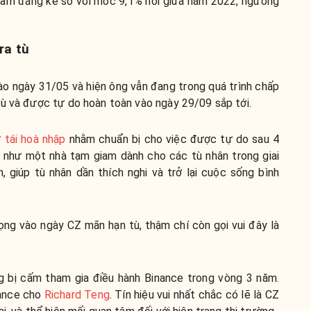
 giảm đáng kể so với mốc 9,1% hồi giữa năm 2022, ngưỡng
ra tù
ào ngày 31/05 và hiện ông vẫn đang trong quá trình chấp
tù và được tự do hoàn toàn vào ngày 29/09 sắp tới.
 tái hoà nhập
nhằm chuẩn bị cho việc được tự do sau 4
ò như một nhà tạm giam dành cho các tù nhân trong giai
, giúp tù nhân dần thích nghi và trở lại cuộc sống bình
ng vào ngày CZ mãn hạn tù, thậm chí còn gọi vui đây là
g bị cấm tham gia điều hành Binance trong vòng 3 năm.
nance cho
Richard Teng
. Tín hiệu vui nhất chắc có lẽ là CZ