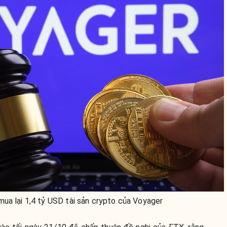
ua lại 1,4 tỷ USD tài sản crypto của Voyager