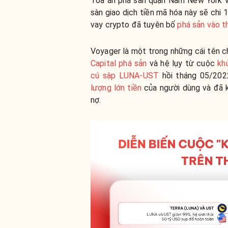
Tòa án phá sản quận Nam New York v
sàn giao dịch tiền mã hóa này sẽ chi 
vay crypto đã tuyên bố
phá sản vào 
Voyager là một trong những cái tên c
Capital phá sản
và hệ lụy từ cuộc
kh
cú sập LUNA-UST
hồi tháng 05/202
lượng lớn tiền
của người dùng và đã k
nợ.