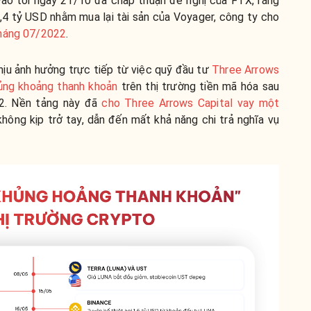
ào tối ngày 21/10 đã chấp thuận đề nghị của FTX, rằng
1,4 tỷ USD nhằm mua lại tài sản của Voyager, công ty cho
tháng 07/2022
.
hịu ảnh hưởng trực tiếp từ việc quỹ đầu tư
Three Arrows
ủng khoảng thanh khoản
trên thị trường tiền mã hóa sau
2. Nền tảng này đã
cho Three Arrows Capital vay một
hông kịp trở tay, dẫn đến mất khả năng chi trả nghĩa vụ