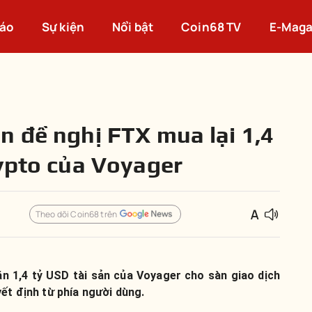
cáo
Sự kiện
Nổi bật
Coin68 TV
E-Maga
n đề nghị FTX mua lại 1,4
rypto của Voyager
Theo dõi Coin68 trên
n 1,4 tỷ USD tài sản của Voyager cho sàn giao dịch
ết định từ phía người dùng.