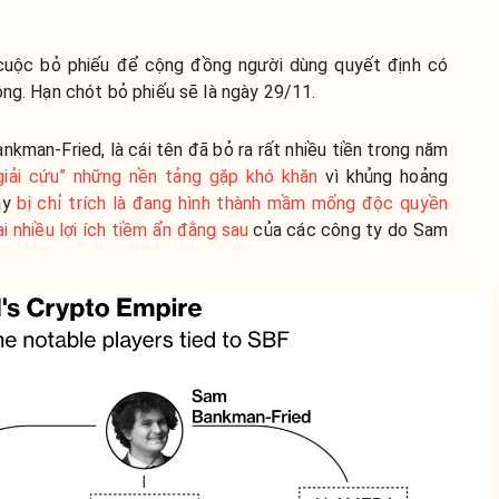
cuộc bỏ phiếu để cộng đồng người dùng quyết định có
ông. Hạn chót bỏ phiếu sẽ là ngày 29/11.
kman-Fried, là cái tên đã bỏ ra rất nhiều tiền trong năm
giải cứu” những nền tảng gặp khó khăn
vì khủng hoảng
này
bị chỉ trích là đang hình thành mầm mống độc quyền
ại nhiều lợi ích tiềm ẩn đằng sau
của các công ty do Sam