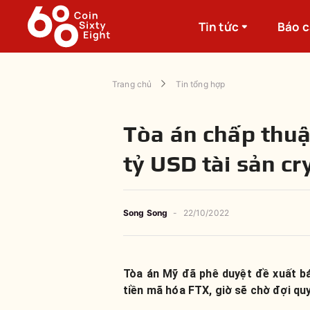
Tin tức
Báo 
Trang chủ
Tin tổng hợp
Tòa án chấp thuậ
tỷ USD tài sản c
Song Song
-
22/10/2022
Tòa án Mỹ đã phê duyệt đề xuất bá
tiền mã hóa FTX, giờ sẽ chờ đợi quy