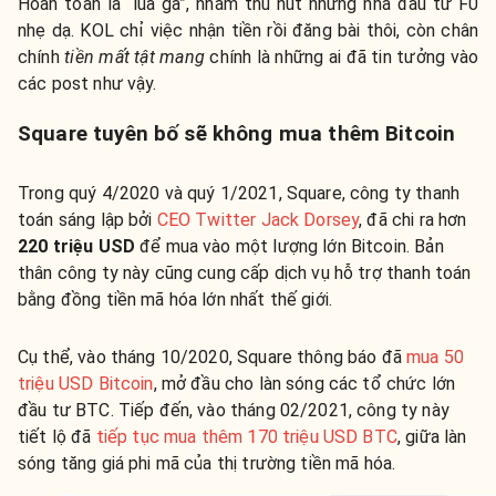
Hoàn toàn là “lùa gà”, nhằm thu hút những nhà đầu tư F0
nhẹ dạ. KOL chỉ việc nhận tiền rồi đăng bài thôi, còn chân
chính
tiền mất tật mang
chính là những ai đã tin tưởng vào
các post như vậy.
Square tuyên bố sẽ không mua thêm Bitcoin
Trong quý 4/2020 và quý 1/2021, Square, công ty thanh
toán sáng lập bởi
CEO Twitter Jack Dorsey
, đã chi ra hơn
220 triệu USD
để mua vào một lượng lớn Bitcoin. Bản
thân công ty này cũng cung cấp dịch vụ hỗ trợ thanh toán
bằng đồng tiền mã hóa lớn nhất thế giới.
Cụ thể, vào tháng 10/2020, Square thông báo đã
mua 50
triệu USD Bitcoin
, mở đầu cho làn sóng các tổ chức lớn
đầu tư BTC. Tiếp đến, vào tháng 02/2021, công ty này
tiết lộ đã
tiếp tục mua thêm 170 triệu USD BTC
, giữa làn
sóng tăng giá phi mã của thị trường tiền mã hóa.