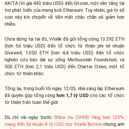
AKITA (trị giá 443 triệu USD) đến Gitcoin, một nền tảng tài
trợ phát triển của mạng lưới Ethereum. Tuy nhiên, giá trị số
coin này khi chuyển về tiền mặt chắc chắn sẽ giảm hơn
nhiều.
Chưa dừng tại tại đó, Vitalik đã gửi tổng cộng 13.292 ETH
(hơn 56 triệu USD) đến tổ chức từ thiện phi lợi nhuận
Givewell; 1.050 ETH (hơn 4,4 triệu USD) đến tổ chức
nghiên cứu kéo dài sự sống Methuselah Foundation; và
500 ETH (hơn 2,1 triệu USD) đến Charter Cities, một tổ
chức từ thiện khác.
Tổng lại, trong buổi tối ngày 12/05, nhà sáng lập Ethereum
đã quyên góp tổng cộng
hơn 1,7 tỷ USD
cho các tổ chức
từ thiện trên toàn thế giới.
Dù chỉ vài ngày trước
Shiba Inu (SHIB) tăng hơn 100%,
mang đến lợi nhuận 8 tỷ USD cho Vitalik Buterin
nhưng anh