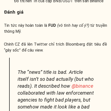
Đồ thị nến 1h của cặp BNB/USDT trên sàn Binance
Đánh giá
Tin tức này hoàn toàn là
FUD
(vô tình hay cố ý?)
từ truyền
thông Mỹ.
Chính CZ đã lên Twitter chỉ trích Bloomberg đặt tiêu đề
“gây sốc” để câu view.
The “news” title is bad. Article
itself isn’t so bad actually (but who
reads). It described how
@binance
collaborated with law enforcement
agencies to fight bad players, but
somehow made it look like a bad