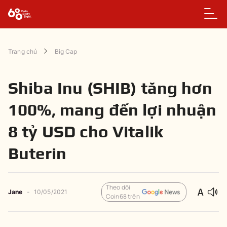
Trang chủ
Big Cap
Shiba Inu (SHIB) tăng hơn
100%, mang đến lợi nhuận
8 tỷ USD cho Vitalik
Buterin
Theo dõi
Jane
-
10/05/2021
Coin68 trên