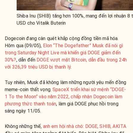
Shiba Inu (SHIB) tăng hơn 100%, mang đến lợi nhuận 8 
USD cho Vitalik Buterin
Dogecoin đang càn quét khắp cộng đồng tiền mã hóa.
Hôm qua (09/05),
Elon “The Dogefather” Musk đã nói gì
trong Saturday Night Live mà khiến giá DOGE giảm đến
30%?
, dẫn đến
DOGE vượt mặt Bitcoin, dẫn đầu trong 24h
với 326,39 triệu USD bị thanh lý
.
Tuy nhiên, Musk đã không làm những người yêu mến đồng
meme-coin thất vọng.
SpaceX triển khai sứ mệnh “DOGE-
1 To the Moon” vào năm 2022, chấp nhận Dogecoin làm
phương thức thanh toán
, làm giá DOGE phục hồi trong
sáng ngày 11/05.
Không những thế,
anh em hội nhà chó: DOGE, SHIB, AKITA