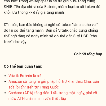
cho biết trong whitepaper là họ đã gửi 50% tổng cung
SHIB đến địa chỉ ví của Buterin, nhằm loại bỏ số token đó
khỏi lưu thông -> đẩy giá tăng mạnh.
Dĩ nhiên, ban đầu không ai nghĩ số token “làm ra cho vui”
đó lại có thể tăng mạnh. Đến cả Vitalik chắc cũng chẳng
thể ngờ rằng có ngày mình sẽ có thể gần 8 tỷ USD “cho
free” như vậy.
Coin68 tổng hợp
Có thể bạn quan tâm:
Vitalik Buterin là ai?
Amazon sẽ tung ra giải pháp hỗ trợ khai thác Chia, cơn
sốt “bí ẩn” đến từ Trung Quốc
Cardano (ADA) tăng đến 14% trong một ngày, phá vỡ
mức ATH chính mình vừa thiết lập