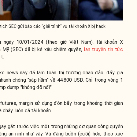
ch SEC gửi báo cáo "giải trình" vụ tài khoản X bị hack
 ngày 10/01/2024 (theo giờ Việt Nam), tài khoản X
n Mỹ (SEC) đã bị kẻ xấu chiếm quyền,
lan truyền tin tức
t.
ke news này đã làm toàn thị trường chao đảo, đẩy giá
 nhanh chóng "sập hầm" về 44.800 USD. Chỉ trong vòng 1
ump dump "không đỡ nổi".
 futures, margin sử dụng đòn bẩy trong khoảng thời gian
à cháy luôn cả tài khoản.
 gay gắt trước việc một trong những cơ quan công quyền
ông an ninh như vậy. Và đáng buồn (cười) hơn, theo xác