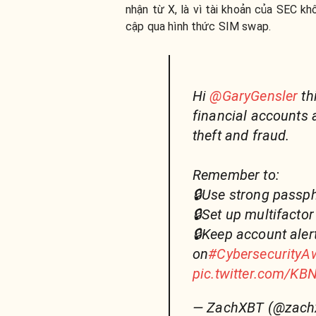
nhận từ X, là vì tài khoản của SEC k
cập qua hình thức SIM swap.
Hi
@GaryGensler
th
financial accounts a
theft and fraud.
Remember to:
🔒Use strong passp
🔒Set up multifactor
🔒Keep account aler
on
#Cybersecurity
pic.twitter.com/K
— ZachXBT (@zach