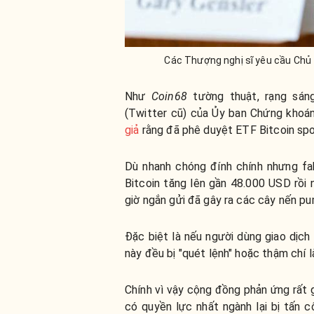
Các Thượng nghị sĩ yêu cầu Chủ tị
Như
Coin68
tường thuật, rạng sáng
(Twitter cũ) của Ủy ban Chứng khoá
giả
rằng đã phê duyệt ETF Bitcoin spo
Dù nhanh chóng đính chính nhưng fa
Bitcoin tăng lên gần 48.000 USD rồi
giờ ngắn gửi đã gây ra các cây nến p
Đặc biệt là nếu người dùng giao dịch
này đều bị "quét lệnh" hoặc thậm chí l
Chính vì vậy cộng đồng phản ứng rất
có quyền lực nhất ngành lại bị tấn c