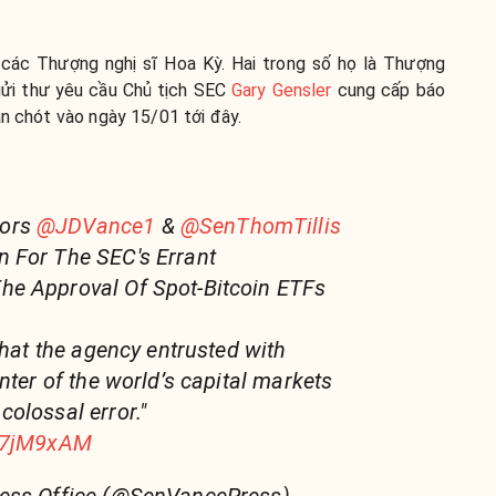
i các Thượng nghị sĩ Hoa Kỳ. Hai trong số họ là Thượng
 gửi thư yêu cầu Chủ tịch SEC
Gary Gensler
cung cấp báo
ạn chót vào ngày 15/01 tới đây.
tors
@JDVance1
&
@SenThomTillis
 For The SEC's Errant
e Approval Of Spot-Bitcoin ETFs
that the agency entrusted with
nter of the world’s capital markets
olossal error."
G77jM9xAM
ess Office (@SenVancePress)