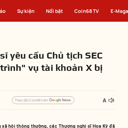
cáo
Sự kiện
Nổi bật
Coin68 TV
E-Maga
sĩ yêu cầu Chủ tịch SEC
trình" vụ tài khoản X bị
Theo dõi Coin68 trên
 xã hội thông thường, các Thượng nghị sĩ Hoa Kỳ đã