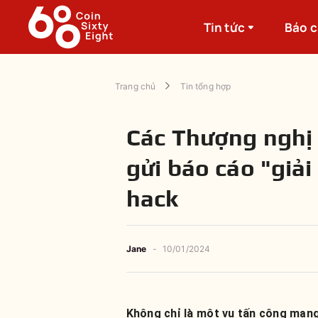
Tin tức
Báo 
Trang chủ
Tin tổng hợp
Các Thượng nghị 
gửi báo cáo "giải 
hack
Jane
-
10/01/2024
Không chỉ là một vụ tấn công mạng