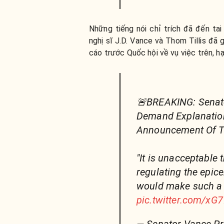
Những tiếng nói chỉ trích đã đến ta
nghị sĩ J.D. Vance và Thom Tillis đã
cáo trước Quốc hội về vụ việc trên, h
🚨BREAKING: Sena
Demand Explanation
Announcement Of Th
"It is unacceptable 
regulating the epice
would make such a c
pic.twitter.com/x
— Senator Vance Pr