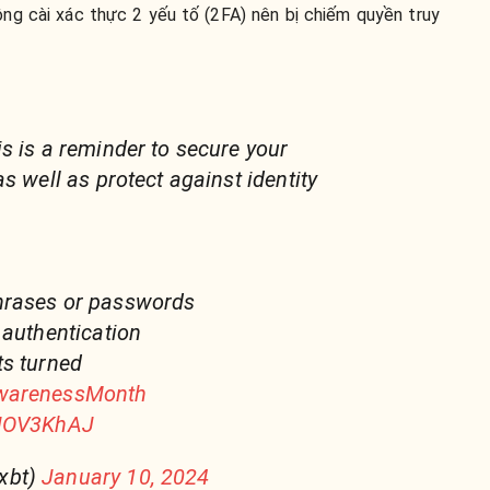
hông cài xác thực 2 yếu tố (2FA) nên bị chiếm quyền truy
is is a reminder to secure your
s well as protect against identity
hrases or passwords
 authentication
ts turned
AwarenessMonth
BNOV3KhAJ
xbt)
January 10, 2024