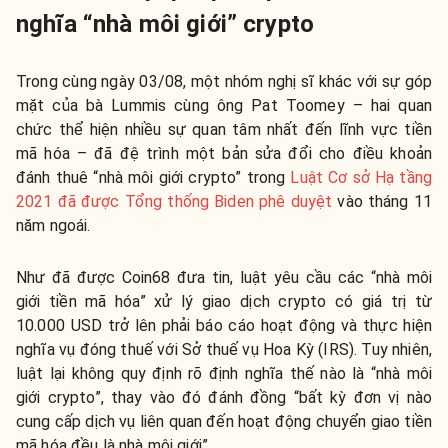
nghĩa “nhà môi giới” crypto
Trong cùng ngày 03/08, một nhóm nghị sĩ khác với sự góp
mặt của bà Lummis cùng ông Pat Toomey – hai quan
chức thể hiện nhiều sự quan tâm nhất đến lĩnh vực tiền
mã hóa – đã đệ trình một bản sửa đổi cho điều khoản
đánh thuê “nhà môi giới crypto” trong
Luật Cơ sở Hạ tầng
2021 đã được Tổng thống Biden phê duyệt
vào tháng 11
năm ngoái.
Như đã được Coin68 đưa tin, luật yêu cầu các “nhà môi
giới tiền mã hóa” xử lý giao dịch crypto có giá trị từ
10.000 USD trở lên phải báo cáo hoạt động và thực hiện
nghĩa vụ đóng thuế với Sở thuế vụ Hoa Kỳ (IRS). Tuy nhiên,
luật lại không quy định rõ định nghĩa thế nào là “nhà môi
giới crypto”, thay vào đó đánh đồng “bất kỳ đơn vị nào
cung cấp dịch vụ liên quan đến hoạt động chuyển giao tiền
mã hóa đều là nhà môi giới”.