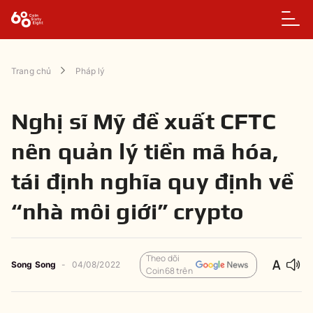
Trang chủ
Pháp lý
Nghị sĩ Mỹ đề xuất CFTC
nên quản lý tiền mã hóa,
tái định nghĩa quy định về
“nhà môi giới” crypto
Theo dõi
Song Song
-
04/08/2022
Coin68 trên