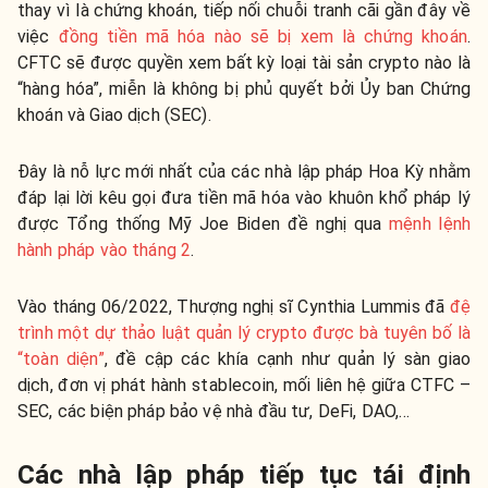
thay vì là chứng khoán, tiếp nối chuỗi tranh cãi gần đây về
việc
đồng tiền mã hóa nào sẽ bị xem là chứng khoán
.
CFTC sẽ được quyền xem bất kỳ loại tài sản crypto nào là
“hàng hóa”, miễn là không bị phủ quyết bởi Ủy ban Chứng
khoán và Giao dịch (SEC).
Đây là nỗ lực mới nhất của các nhà lập pháp Hoa Kỳ nhằm
đáp lại lời kêu gọi đưa tiền mã hóa vào khuôn khổ pháp lý
được Tổng thống Mỹ Joe Biden đề nghị qua
mệnh lệnh
hành pháp vào tháng 2
.
Vào tháng 06/2022, Thượng nghị sĩ Cynthia Lummis đã
đệ
trình một dự thảo luật quản lý crypto được bà tuyên bố là
“toàn diện”
, đề cập các khía cạnh như quản lý sàn giao
dịch, đơn vị phát hành stablecoin, mối liên hệ giữa CTFC –
SEC, các biện pháp bảo vệ nhà đầu tư, DeFi, DAO,…
Các nhà lập pháp tiếp tục tái định