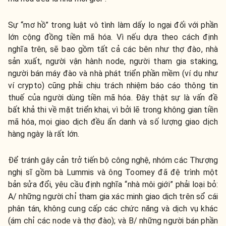
Sự “mơ hồ” trong luật vô tình làm dấy lo ngại đối với phần
lớn cộng đồng tiền mã hóa. Vì nếu dựa theo cách định
nghĩa trên, sẽ bao gồm tất cả các bên như thợ đào, nhà
sản xuất, người vận hành node, người tham gia staking,
người bán máy đào và nhà phát triển phần mềm (ví dụ như
ví crypto) cũng phải chịu trách nhiệm báo cáo thông tin
thuế của người dùng tiền mã hóa. Đây thật sự là vấn đề
bất khả thi về mặt triển khai, vì bởi lẽ trong không gian tiền
mã hóa, mọi giao dịch đều ẩn danh và số lượng giao dịch
hàng ngày là rất lớn.
Để tránh gây cản trở tiến bộ công nghệ, nhóm các Thượng
nghị sĩ gồm bà Lummis và ông Toomey đã đệ trình một
bản sửa đổi, yêu cầu định nghĩa “nhà môi giới” phải loại bỏ:
A/ những người chỉ tham gia xác minh giao dịch trên sổ cái
phân tán, không cung cấp các chức năng và dịch vụ khác
(ám chỉ các node và thợ đào); và B/ những người bán phần