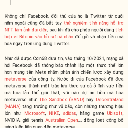
Không chỉ Facebook, đối thủ của họ là Twitter từ cuối
năm ngoái cũng đã bắt tay
thử nghiệm tính năng hỗ trợ
NFT làm ảnh đại diện
, sau khi đã cho phép người dùng
tích
hợp ví Bitcoin vào hồ sơ cá nhân
để gửi và nhận tiền mã
hóa ngay trên ứng dụng Twitter.
Như đã được Coin68 đưa tin, vào tháng 10/2021, mạng xã
hội Facebook đã thông báo thành lập một thực thể lớn
hơn mang tên Meta nhằm phản ánh chiến lược xây dựng
metaverse
của công ty. Nước đi của Facebook đã đưa
metaverse thành một trào lưu thực sự cả ở lĩnh vực tiền
mã hóa lẫn thế giới thật, với các dự án tiền mã hóa
metaverse như
The Sandbox (SAND)
hay
Decentraland
(MANA)
tăng trưởng như vũ bão, còn những thương hiệu
lớn như
Microsoft
,
NIKE
,
adidas
, hãng game
Ubisoft
,
NVIDIA, giải tennis
Australian Open
,… đồng loạt công bố
sáng kiến liên quan đến metaverse.