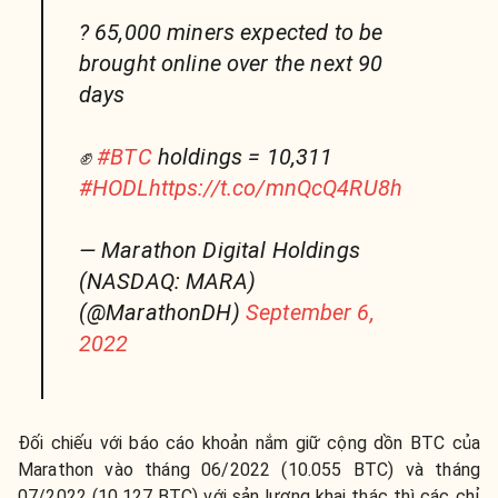
? 65,000 miners expected to be
brought online over the next 90
days
✊
#BTC
holdings = 10,311
#HODL
https://t.co/mnQcQ4RU8h
— Marathon Digital Holdings
(NASDAQ: MARA)
(@MarathonDH)
September 6,
2022
Đối chiếu với báo cáo khoản nắm giữ cộng dồn BTC của
Marathon vào tháng 06/2022 (10.055 BTC) và tháng
07/2022 (10.127 BTC) với sản lượng khai thác thì các chỉ