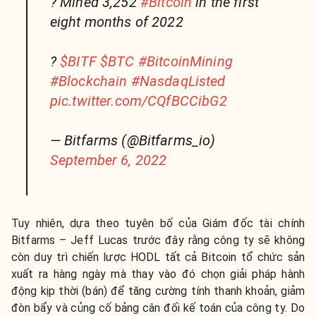
? Mined 3,252
#Bitcoin
in the first
eight months of 2022
?
$BITF
$BTC
#BitcoinMining
#Blockchain
#NasdaqListed
pic.twitter.com/CQfBCCibG2
— Bitfarms (@Bitfarms_io)
September 6, 2022
Tuy nhiên, dựa theo tuyên bố của Giám đốc tài chính
Bitfarms – Jeff Lucas trước đây rằng công ty sẽ không
còn duy trì chiến lược HODL tất cả Bitcoin tổ chức sản
xuất ra hàng ngày mà thay vào đó chọn giải pháp hành
động kịp thời (bán) để tăng cường tính thanh khoản, giảm
đòn bẩy và củng cố bảng cân đối kế toán của công ty. Do