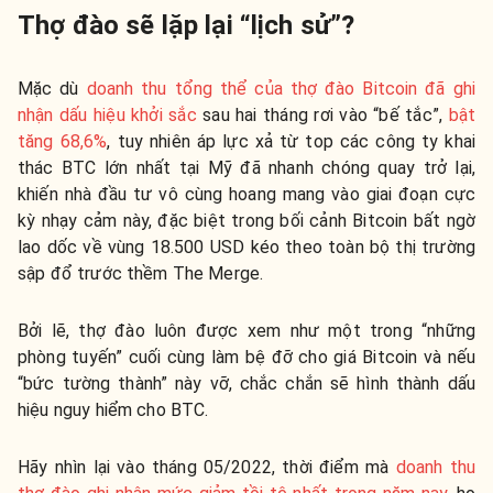
Thợ đào sẽ lặp lại “lịch sử”?
Mặc dù
doanh thu tổng thể của thợ đào Bitcoin đã ghi
nhận dấu hiệu khởi sắc
sau hai tháng rơi vào “bế tắc”,
bật
tăng 68,6%
, tuy nhiên áp lực xả từ top các công ty khai
thác BTC lớn nhất tại Mỹ đã nhanh chóng quay trở lại,
khiến nhà đầu tư vô cùng hoang mang vào giai đoạn cực
kỳ nhạy cảm này, đặc biệt trong bối cảnh Bitcoin bất ngờ
lao dốc về vùng 18.500 USD kéo theo toàn bộ thị trường
sập đổ trước thềm The Merge.
Bởi lẽ, thợ đào luôn được xem như một trong “những
phòng tuyến” cuối cùng làm bệ đỡ cho giá Bitcoin và nếu
“bức tường thành” này vỡ, chắc chắn sẽ hình thành dấu
hiệu nguy hiểm cho BTC.
Hãy nhìn lại vào tháng 05/2022, thời điểm mà
doanh thu