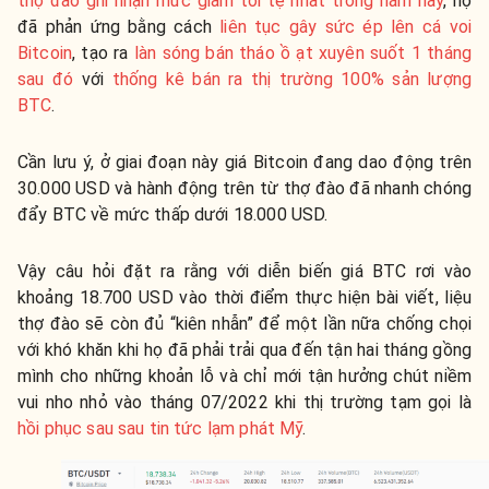
thợ đào ghi nhận mức giảm tồi tệ nhất trong năm nay
, họ
đã phản ứng bằng cách
liên tục gây sức ép lên cá voi
Bitcoin
, tạo ra
làn sóng bán tháo ồ ạt xuyên suốt 1 tháng
sau đó
với
thống kê bán ra thị trường 100% sản lượng
BTC
.
Cần lưu ý, ở giai đoạn này giá Bitcoin đang dao động trên
30.000 USD và hành động trên từ thợ đào đã nhanh chóng
đẩy BTC về mức thấp dưới 18.000 USD.
Vậy câu hỏi đặt ra rằng với diễn biến giá BTC rơi vào
khoảng 18.700 USD vào thời điểm thực hiện bài viết, liệu
thợ đào sẽ còn đủ “kiên nhẫn” để một lần nữa chống chọi
với khó khăn khi họ đã phải trải qua đến tận hai tháng gồng
mình cho những khoản lỗ và chỉ mới tận hưởng chút niềm
vui nho nhỏ vào tháng 07/2022 khi thị trường tạm gọi là
hồi phục sau sau tin tức lạm phát Mỹ
.