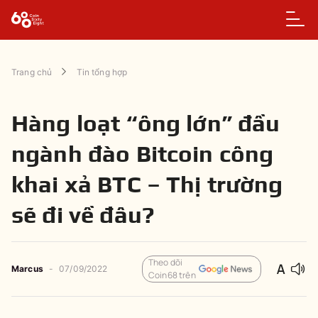
Trang chủ
Tin tổng hợp
Hàng loạt “ông lớn” đầu
ngành đào Bitcoin công
khai xả BTC – Thị trường
sẽ đi về đâu?
Theo dõi
Marcus
-
07/09/2022
Coin68 trên