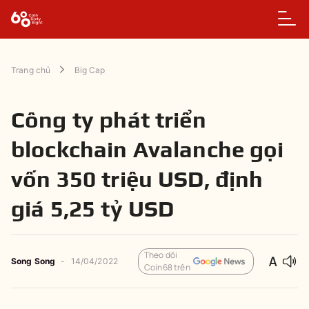
Trang chủ
Big Cap
Công ty phát triển
blockchain Avalanche gọi
vốn 350 triệu USD, định
giá 5,25 tỷ USD
Theo dõi
Song Song
-
14/04/2022
Coin68 trên