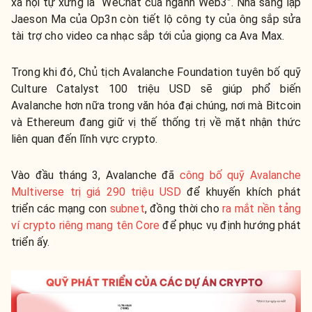
xã hội tự xưng là “WeChat của ngành Web3”. Nhà sáng lập
Jaeson Ma của Op3n còn tiết lộ công ty của ông sắp sửa
tài trợ cho video ca nhạc sắp tới của giọng ca Ava Max.
Trong khi đó, Chủ tịch Avalanche Foundation tuyên bố quỹ
Culture Catalyst 100 triệu USD sẽ giúp phổ biến
Avalanche hơn nữa trong văn hóa đại chúng, nơi mà Bitcoin
và Ethereum đang giữ vị thế thống trị về mặt nhận thức
liên quan đến lĩnh vực crypto.
Vào đầu tháng 3, Avalanche đã
công bố quỹ Avalanche
Multiverse trị giá 290 triệu USD
để khuyến khích phát
triển các mạng con
subnet
, đồng thời cho
ra mắt nền tảng
ví crypto riêng mang tên Core
để phục vụ định hướng phát
triển ấy.