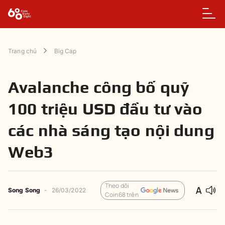
Trang chủ
Big Cap
Avalanche công bố quỹ
100 triệu USD đầu tư vào
các nhà sáng tạo nội dung
Web3
Theo dõi
Song Song
-
26/03/2022
Coin68 trên