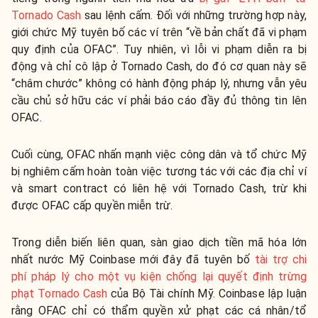
Tornado Cash
sau lệnh cấm. Đối với những trường hợp này,
giới chức Mỹ tuyên bố các ví trên “về bản chất đã vi phạm
quy định của OFAC”. Tuy nhiên, vì lỗi vi phạm diễn ra bị
động và chỉ cô lập ở Tornado Cash, do đó cơ quan này sẽ
“châm chước” không có hành động pháp lý, nhưng vẫn yêu
cầu chủ sở hữu các ví phải báo cáo đầy đủ thông tin lên
OFAC.
Cuối cùng, OFAC nhấn mạnh việc công dân và tổ chức Mỹ
bị nghiêm cấm hoàn toàn việc tương tác với các địa chỉ ví
và smart contract có liên hệ với Tornado Cash, trừ khi
được OFAC cấp quyền miễn trừ.
Trong diễn biến liên quan, sàn giao dịch tiền mã hóa lớn
nhất nước Mỹ Coinbase mới đây đã tuyên bố
tài trợ chi
phí pháp lý cho một vụ kiện chống lại quyết định trừng
phạt Tornado Cash
của Bộ Tài chính Mỹ. Coinbase lập luận
rằng OFAC chỉ có thẩm quyền xử phạt các cá nhân/tổ