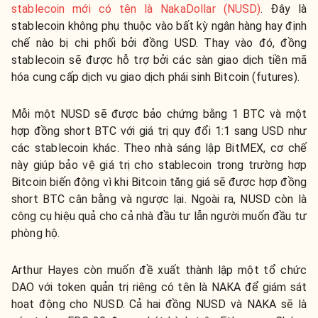
stablecoin mới có tên là NakaDollar (NUSD)
. Đây là
stablecoin không phụ thuộc vào bất kỳ ngân hàng hay định
chế nào bị chi phối bởi đồng USD. Thay vào đó, đồng
stablecoin sẽ được hỗ trợ bởi các sàn giao dịch tiền mã
hóa cung cấp dịch vụ giao dịch phái sinh Bitcoin (futures).
Mỗi một NUSD sẽ được bảo chứng bằng 1 BTC và một
hợp đồng short BTC với giá trị quy đổi 1:1 sang USD như
các stablecoin khác. Theo nhà sáng lập BitMEX, cơ chế
này giúp bảo vệ giá trị cho stablecoin trong trường hợp
Bitcoin biến động vì khi Bitcoin tăng giá sẽ được hợp đồng
short BTC cân bằng và ngược lại. Ngoài ra, NUSD còn là
công cụ hiệu quả cho cả nhà đầu tư lẫn người muốn đầu tư
phòng hộ.
Arthur Hayes còn muốn đề xuất thành lập một tổ chức
DAO với token quản trị riêng có tên là NAKA để giám sát
hoạt động cho NUSD. Cả hai đồng NUSD và NAKA sẽ là