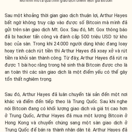
Mô hình mô tả quá trình giao dịch chênh lệch giá Bitcoin
Sau một khoảng thời gian giao dịch thuận lợi, Arthur Hayes
bất ngờ không truy cập vào được số Bitcoin mà mình đã
gửi trên sàn giao dịch Mt. Gox. Sau đó, Mt. Gox thông báo
đã bị hacker tấn công và đánh cắp 500 triệu USD từ kho
bạc của sàn. Trong khi 24.000 người dùng khác đang loay
hoay tình cách rút tiền thì Arthur Hayes đã xoay xở và rút
tiền ra khỏi sàn thành công. Từ đây, Arthur Hayes đã rút ra
được 1 bài học rằng trong hệ sinh thái Bitcoin được cho là
an toàn thì các sàn giao dịch là một điểm yếu có thể gây
tổn thất nghiêm trọng.
Sau đó, Arthur Hayes đã luân chuyển tài sản đến một nơi
khác và điểm đến tiếp theo là Trung Quốc. Sau khi nghe
nói Bitcoin đang có khối lượng giao dịch và giá trị cao hơn
ở Trung Quốc, Arthur Hayes đã mua một lượng Bitcoin ở
Hong Kong và chuyển chúng sang một sàn giao dịch ở
Trung Quốc để bán ra thành nhân dân tệ. Arthur Hayes đã