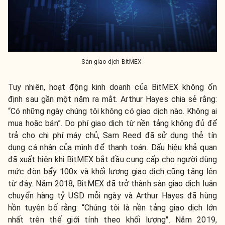
Sàn giao dịch BitMEX
Tuy nhiên, hoạt động kinh doanh của BitMEX không ổn
định sau gần một năm ra mắt. Arthur Hayes chia sẻ rằng:
“Có những ngày chúng tôi không có giao dịch nào. Không ai
mua hoặc bán”. Do phí giao dịch từ nền tảng không đủ để
trả cho chi phí máy chủ, Sam Reed đã sử dụng thẻ tín
dụng cá nhân của mình để thanh toán. Dấu hiệu khả quan
đã xuất hiện khi BitMEX bắt đầu cung cấp cho người dùng
mức đòn bẩy 100x và khối lượng giao dịch cũng tăng lên
từ đây. Năm 2018, BitMEX đã trở thành sàn giao dịch luân
chuyển hàng tỷ USD mỗi ngày và Arthur Hayes đã hùng
hồn tuyên bố rằng: “Chúng tôi là nền tảng giao dịch lớn
nhất trên thế giới tính theo khối lượng". Năm 2019,