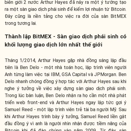
biên giới 2 nước Arthur Hayes đã nảy ra một ý tưởng tạo
ra một sàn giao dịch phái sinh để kiếm lợi nhuận từ Bitcoin.
Đây cũng là nền tảng cho việc ra đời của sàn BitMEX
trong tương lai.
Thành lập BitMEX - Sàn giao dịch phái sinh có
khối lượng giao dịch lớn nhất thế giới
Tháng 1/2014, Arthur Hayes gặp nhà đồng sáng lập đầu
tiên là Ben Delo - một nhà toán học, lập trình viên người
Anh từng làm việc tại IBM, GSA Capital và JPMorgan. Ben
Delo nhanh chóng đồng ý hợp tác với Arthur Hayes sau khi
nghe ý tưởng về việc xây dựng sàn giao dịch phái sinh.
Trong lúc bàn luận, Ben Delo nhận ra họ cần một nhà phát
triển web front-end và Arthur Hayes ngay lập tức gợi ý
Samuel Reed - một lập trình viên trẻ tài ba người Mỹ. Sau
khi Arthur Hayes trình bày ý tưởng, Samuel Reed liền gật
đầu đồng ý vì anh là người nhìn nhận được tiềm năng của
Bitcoin khi đã đào chúng vào năm 2009. Từ đây, sàn