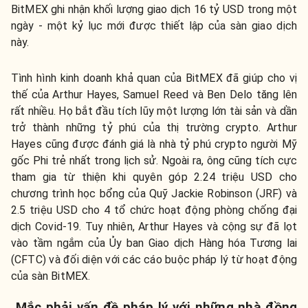
BitMEX ghi nhận khối lượng giao dịch 16 tỷ USD trong một
ngày - một kỷ lục mới được thiết lập của sàn giao dịch
này.
Tình hình kinh doanh khả quan của BitMEX đã giúp cho vị
thế của Arthur Hayes, Samuel Reed và Ben Delo tăng lên
rất nhiều. Họ bắt đầu tích lũy một lượng lớn tài sản và dần
trở thành những tỷ phú của thị trường crypto. Arthur
Hayes cũng được đánh giá là nhà tỷ phú crypto người Mỹ
gốc Phi trẻ nhất trong lịch sử. Ngoài ra, ông cũng tích cực
tham gia từ thiện khi quyên góp 2.24 triệu USD cho
chương trình học bổng của Quỹ Jackie Robinson (JRF) và
2.5 triệu USD cho 4 tổ chức hoạt động phòng chống đại
dịch Covid-19. Tuy nhiên, Arthur Hayes và cộng sự đã lọt
vào tầm ngắm của Ủy ban Giao dịch Hàng hóa Tương lai
(CFTC) và đối diện với các cáo buộc pháp lý từ hoạt động
của sàn BitMEX.
Mắc phải vấn đề pháp lý với những nhà đồng