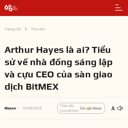
Trang chủ
Thư viện
Arthur Hayes là ai? Tiểu
sử về nhà đồng sáng lập
và cựu CEO của sàn giao
dịch BitMEX
Theo dõi
Mason
-
10/08/2023
Coin68 trên