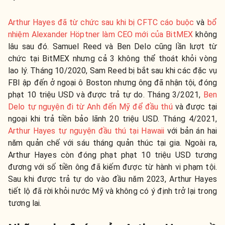
Arthur Hayes đã từ chức sau khi bị CFTC cáo buộc
và
bổ
nhiệm Alexander Höptner làm CEO mới của BitMEX
không
lâu sau đó. Samuel Reed và Ben Delo cũng lần lượt từ
chức tại BitMEX nhưng cả 3 không thể thoát khỏi vòng
lao lý. Tháng 10/2020, Sam Reed bị bắt sau khi các đặc vụ
FBI ập đến ở ngoại ô Boston nhưng ông đã nhận tội, đóng
phạt 10 triệu USD và được trả tự do. Tháng 3/2021,
Ben
Delo tự nguyện đi từ Anh đến Mỹ để đầu thú
và được tại
ngoại khi trả tiền bảo lãnh 20 triệu USD. Tháng 4/2021,
Arthur Hayes tự nguyện đầu thú tại Hawaii
với bản án hai
năm quản chế với sáu tháng quản thúc tại gia. Ngoài ra,
Arthur Hayes còn đóng phạt phạt 10 triệu USD tương
đương với số tiền ông đã kiếm được từ hành vi phạm tội.
Sau khi được trả tự do vào đầu năm 2023, Arthur Hayes
tiết lộ đã rời khỏi nước Mỹ và không có ý định trở lại trong
tương lai.